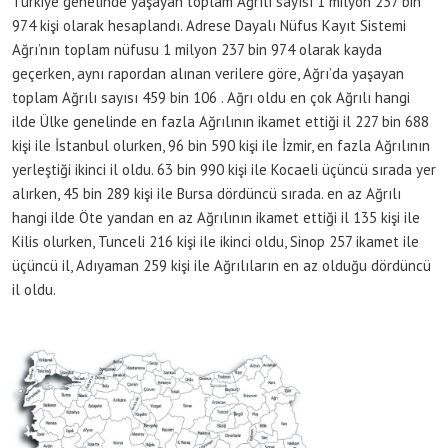
Türkiye genelinde yaşayan toplam Ağrılı sayısı 1 milyon 237 bin
974 kişi olarak hesaplandı. Adrese Dayalı Nüfus Kayıt Sistemi
Ağrı’nın toplam nüfusu 1 milyon 237 bin 974 olarak kayda
geçerken, aynı rapordan alınan verilere göre, Ağrı’da yaşayan
toplam Ağrılı sayısı 459 bin 106 . Ağrı oldu en çok Ağrılı hangi
ilde Ülke genelinde en fazla Ağrılının ikamet ettiği il 227 bin 688
kişi ile İstanbul olurken, 96 bin 590 kişi ile İzmir, en fazla Ağrılının
yerleştiği ikinci il oldu. 63 bin 990 kişi ile Kocaeli üçüncü sırada yer
alırken, 45 bin 289 kişi ile Bursa dördüncü sırada. en az Ağrılı
hangi ilde Öte yandan en az Ağrılının ikamet ettiği il 135 kişi ile
Kilis olurken, Tunceli 216 kişi ile ikinci oldu, Sinop 257 ikamet ile
üçüncü il, Adıyaman 259 kişi ile Ağrılıların en az olduğu dördüncü
il oldu.