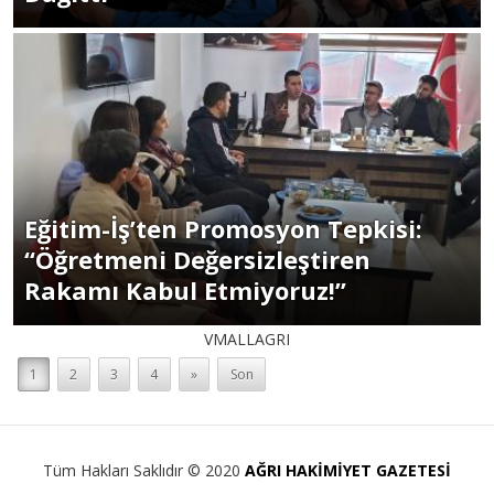
Eğitim-İş’ten Promosyon Tepkisi:
“Öğretmeni Değersizleştiren
Rakamı Kabul Etmiyoruz!”
VMALLAGRI
1
2
3
4
»
Son
Tüm Hakları Saklıdır © 2020
AĞRI HAKİMİYET GAZETESİ