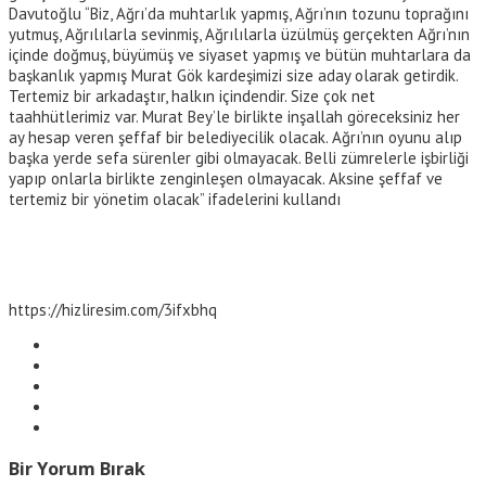
Davutoğlu “Biz, Ağrı’da muhtarlık yapmış, Ağrı’nın tozunu toprağını
yutmuş, Ağrılılarla sevinmiş, Ağrılılarla üzülmüş gerçekten Ağrı’nın
içinde doğmuş, büyümüş ve siyaset yapmış ve bütün muhtarlara da
başkanlık yapmış Murat Gök kardeşimizi size aday olarak getirdik.
Tertemiz bir arkadaştır, halkın içindendir. Size çok net
taahhütlerimiz var. Murat Bey’le birlikte inşallah göreceksiniz her
ay hesap veren şeffaf bir belediyecilik olacak. Ağrı’nın oyunu alıp
başka yerde sefa sürenler gibi olmayacak. Belli zümrelerle işbirliği
yapıp onlarla birlikte zenginleşen olmayacak. Aksine şeffaf ve
tertemiz bir yönetim olacak” ifadelerini kullandı
https://hizliresim.com/3ifxbhq
Bir Yorum Bırak