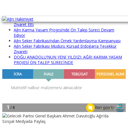
Aras EDAŞ ve EPAŞ İl Müdürleri Ağrı Hakimiyet Gazetemizi
Ziyaret Etti
Ağrı Karma Yaşam Projesi’nde Ön Talep Süreci Devam
Ediyor
Ağrı Şeker Fabrikası’ndan Örnek Yardımlaşma Kampanyası
Ağrı Şeker Fabrikası Müdürü Kürşad Erdoğan’a Teşekkür
Ziyareti
DOĞU ANADOLU’NUN YENİ YILDIZI: AĞRI KARMA YAŞAM
PROJESİ ÖN TALEP SÜRECİNDE
Sosyal Medyada Paylaş