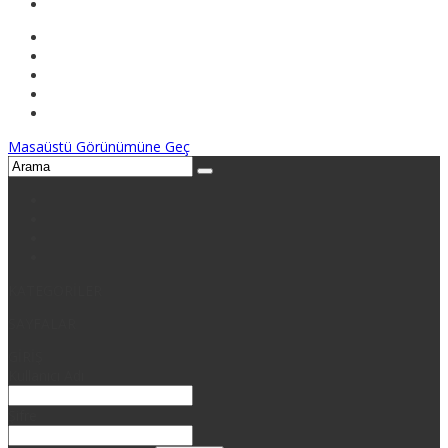
Masaüstü Görünümüne Geç
KATEGORİLER
SAYFALAR
GİRİŞ
Kullanıcı Adı
Şifre