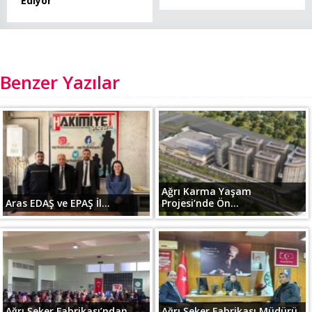
Ediyor
Benzer Yazılar
Ağrı Karma Yaşam
Aras EDAŞ ve EPAŞ İl...
Projesi’nde Ön...
Ağrı Şeker Fabrikası’ndan
Ağrı Şeker Fabrikası Müdürü