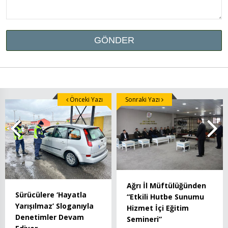
Önceki Yazı
Sonraki Yazı
Ağrı İl Müftülüğünden
Sürücülere ‘Hayatla
“Etkili Hutbe Sunumu
Yarıșılmaz’ Sloganıyla
Hizmet İçi Eğitim
Denetimler Devam
Semineri”