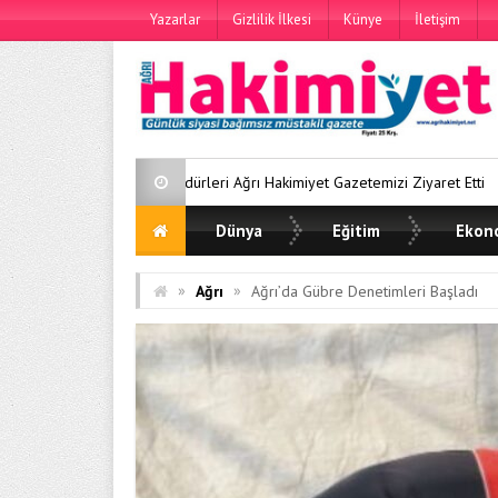
Yazarlar
Gizlilik İlkesi
Künye
İletişim
ürleri Ağrı Hakimiyet Gazetemizi Ziyaret Etti
Ağrı Karma Yaşam Pr
Dünya
Eğitim
Ekon
»
»
Ağrı
Ağrı’da Gübre Denetimleri Başladı