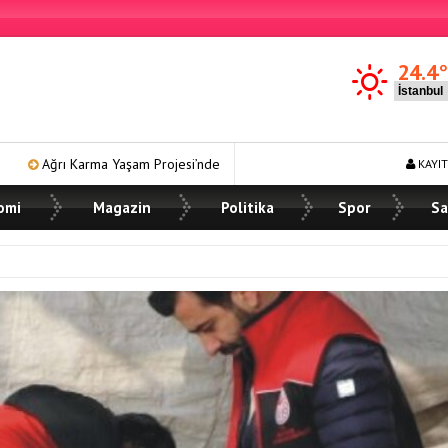
24.4
ojesi’nde Ön Talep Süreci Devam Ediyor
Ağrı Şeker Fabrikası’nda
KAYIT
omi
Magazin
Politika
Spor
Sa