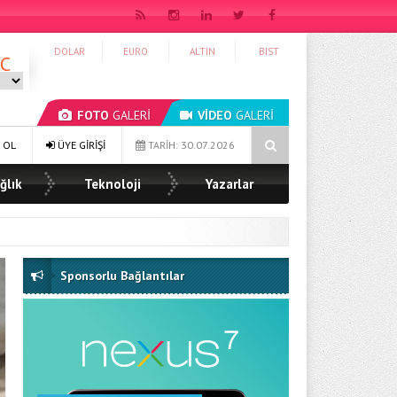
DOLAR
EURO
ALTIN
BIST
°C
FOTO
GALERİ
VİDEO
GALERİ
n Örnek Yardımlaşma Kampanyası
Ağrı Şeker Fabrikası Müdürü Kürşa
 OL
ÜYE GİRİŞİ
TARİH: 30.07.2026
ğlık
Teknoloji
Yazarlar
Sponsorlu Bağlantılar