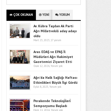
ÇOK OKUNAN
YENİ
YORUM
Av. Kübra Taşdan Ak Parti
Ağrı Milletvekili aday adayı
oldu
Mart 23, 2023,
17 yorum
Aras EDAŞ ve EPAŞ İl
Müdürleri Ağrı Hakimiyet
Gazetemizi Ziyaret Etti
Ocak 12, 2026,
Yorum yok
Ağrı’da Halk Sağlığı Haftası
Etkinlikleri Büyük İlgi Gördü
Eylül 8, 2025,
Yorum yok
Perakende Teknoloji̇leri̇
Sempozyumu Başladı
Ekim 11, 2016,
Yorum yok