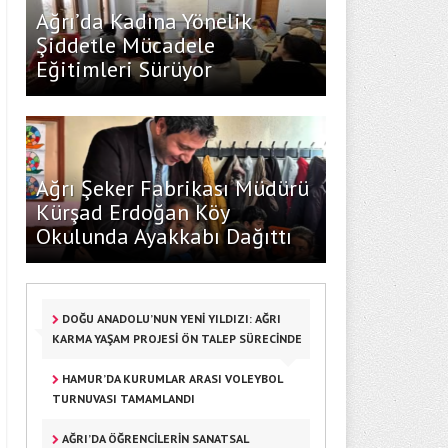
Ağrı’da Kadına Yönelik
Şiddetle Mücadele
Eğitimleri Sürüyor
Ağrı Şeker Fabrikası Müdürü
Kürşad Erdoğan Köy
Okulunda Ayakkabı Dağıttı
DOĞU ANADOLU’NUN YENİ YILDIZI: AĞRI
KARMA YAŞAM PROJESİ ÖN TALEP SÜRECİNDE
HAMUR’DA KURUMLAR ARASI VOLEYBOL
TURNUVASI TAMAMLANDI
AĞRI’DA ÖĞRENCILERIN SANATSAL