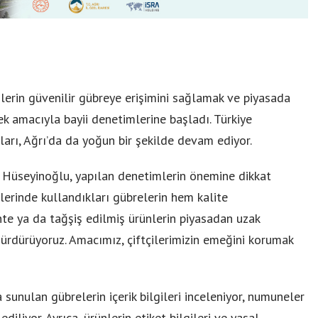
lerin güvenilir gübreye erişimini sağlamak ve piyasada
mek amacıyla bayii denetimlerine başladı. Türkiye
arı, Ağrı’da da yoğun bir şekilde devam ediyor.
Hüseyinoğlu, yapılan denetimlerin önemine dikkat
etlerinde kullandıkları gübrelerin hem kalite
e ya da tağşiş edilmiş ürünlerin piyasadan uzak
 sürdürüyoruz. Amacımız, çiftçilerimizin emeğini korumak
sunulan gübrelerin içerik bilgileri inceleniyor, numuneler
ediliyor. Ayrıca, ürünlerin etiket bilgileri ve yasal