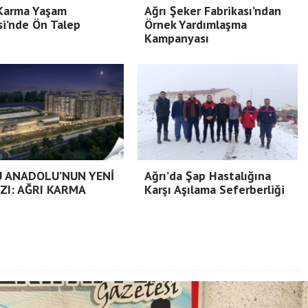
 Karma Yaşam
Ağrı Şeker Fabrikası’ndan
si’nde Ön Talep
Örnek Yardımlaşma
Kampanyası
 ANADOLU’NUN YENİ
Ağrı’da Şap Hastalığına
IZI: AĞRI KARMA
Karşı Aşılama Seferberliği