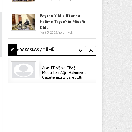
Başkan Yıldız İftar’da
Halime Teyze’nin Misafiri
Oldu
Mart 5, 2025,
Yorum yok
Aras EDAŞ ve EPAŞ İl
Müdürleri Ağrı Hakimiyet
Gazetemizi Ziyaret Etti
YAZARLAR / TÜMÜ
Aras EDAŞ ve EPAŞ İl
Müdürleri Ağrı Hakimiyet
Gazetemizi Ziyaret Etti
Aras EDAŞ ve EPAŞ İl
Müdürleri Ağrı Hakimiyet
Gazetemizi Ziyaret Etti