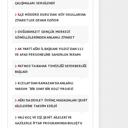
ÇALIŞMALARI SERGILENDI
İLÇE MÜDÜRÜ DURU’DAN KÖY OKULLARINA
ZIYARETLER DEVAM EDIYOR
DOĞUBAYAZIT GENÇLIK MERKEZI
GÖNÜLLÜLERINDEN ANLAMLI ZIYARET
AK PARTI AĞRI İL BAŞKANI YILDIZ’DAN 112
VE AFAD PERSONELINE SAHURLUK İKRAMI
PATNOS’TA BAHAR TEMIZLIĞI SEFERBERLIĞI
BAŞLADI
KIZILAY’DAN RAMAZAN’DA ANLAMLI
YARDIM: “BIR SINIF BIR KOLI” PROJESI
AĞRI’DA DEVLET ÖVÜNÇ MADALYALARI ŞEHIT
AILELERINE TAKDIM EDILDI
VALI KOÇ VE EŞI, ŞEHIT AILELERI VE
GAZILERLE İFTAR PROGRAMINDA BULUŞTU