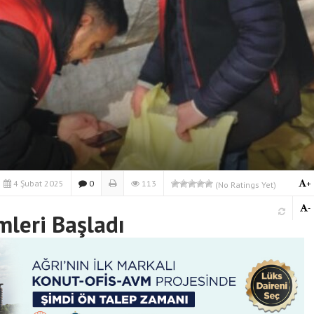
4 Şubat 2025
0
113
+
(No Ratings Yet)
-
mleri Başladı