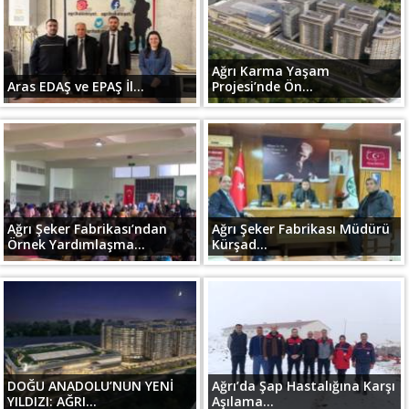
Ağrı Karma Yaşam
Aras EDAŞ ve EPAŞ İl...
Projesi’nde Ön...
Ağrı Şeker Fabrikası’ndan
Ağrı Şeker Fabrikası Müdürü
Örnek Yardımlaşma...
Kürşad...
DOĞU ANADOLU’NUN YENİ
Ağrı’da Şap Hastalığına Karşı
YILDIZI: AĞRI...
Aşılama...