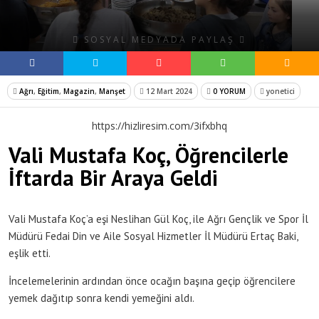
SOSYAL MEDYADA PAYLAŞ
Ağrı
,
Eğitim
,
Magazin
,
Manşet
12 Mart 2024
0 YORUM
yonetici
https://hizliresim.com/3ifxbhq
Vali Mustafa Koç, Öğrencilerle
İftarda Bir Araya Geldi
Vali Mustafa Koç’a eşi Neslihan Gül Koç, ile Ağrı Gençlik ve Spor İl
Müdürü Fedai Din ve Aile Sosyal Hizmetler İl Müdürü Ertaç Baki,
eşlik etti.
İncelemelerinin ardından önce ocağın başına geçip öğrencilere
yemek dağıtıp sonra kendi yemeğini aldı.