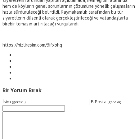
Ziyaretlerin ardından yapılan açıklamada, hem eğitim alanında
hem de köylerin genel sorunlarının çözümüne yönelik çalışmaların
hızla sürdürüleceği belirtildi. Kaymakamlık tarafından bu tür
ziyaretlerin düzenli olarak gerçekleştirileceği ve vatandaşlarla
birebir temasın artırılacağı vurgulandı.
https://hizliresim.com/3ifxbhq
Bir Yorum Bırak
İsim
E-Posta
(gerekli)
(gerekli)