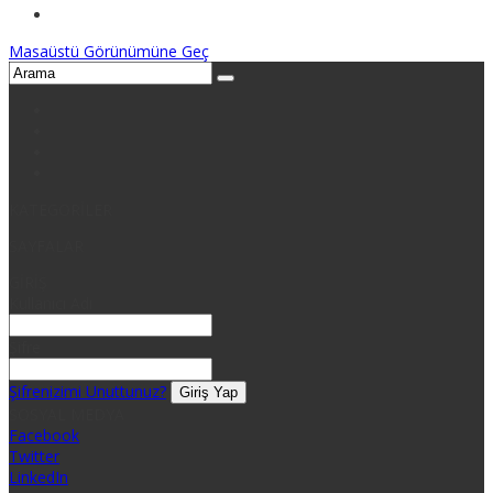
Masaüstü Görünümüne Geç
KATEGORİLER
SAYFALAR
GİRİŞ
Kullanıcı Adı
Şifre
Şifrenizimi Unuttunuz?
SOSYAL MEDYA
Facebook
Twitter
LinkedIn