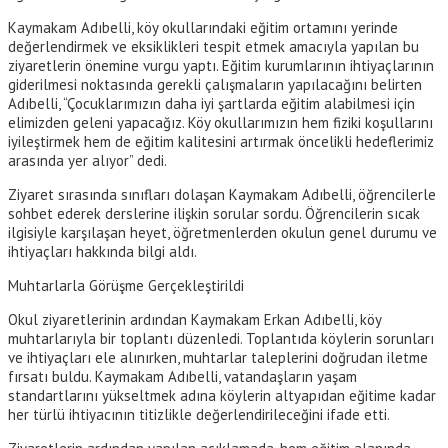
Kaymakam Adıbelli, köy okullarındaki eğitim ortamını yerinde
değerlendirmek ve eksiklikleri tespit etmek amacıyla yapılan bu
ziyaretlerin önemine vurgu yaptı. Eğitim kurumlarının ihtiyaçlarının
giderilmesi noktasında gerekli çalışmaların yapılacağını belirten
Adıbelli, “Çocuklarımızın daha iyi şartlarda eğitim alabilmesi için
elimizden geleni yapacağız. Köy okullarımızın hem fiziki koşullarını
iyileştirmek hem de eğitim kalitesini artırmak öncelikli hedeflerimiz
arasında yer alıyor” dedi.
Ziyaret sırasında sınıfları dolaşan Kaymakam Adıbelli, öğrencilerle
sohbet ederek derslerine ilişkin sorular sordu. Öğrencilerin sıcak
ilgisiyle karşılaşan heyet, öğretmenlerden okulun genel durumu ve
ihtiyaçları hakkında bilgi aldı.
Muhtarlarla Görüşme Gerçekleştirildi
Okul ziyaretlerinin ardından Kaymakam Erkan Adıbelli, köy
muhtarlarıyla bir toplantı düzenledi. Toplantıda köylerin sorunları
ve ihtiyaçları ele alınırken, muhtarlar taleplerini doğrudan iletme
fırsatı buldu. Kaymakam Adıbelli, vatandaşların yaşam
standartlarını yükseltmek adına köylerin altyapıdan eğitime kadar
her türlü ihtiyacının titizlikle değerlendirileceğini ifade etti.