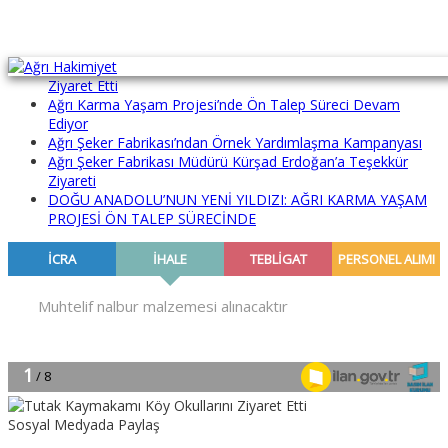
Aras EDAŞ ve EPAŞ İl Müdürleri Ağrı Hakimiyet Gazetemizi
Ziyaret Etti
Ağrı Karma Yaşam Projesi’nde Ön Talep Süreci Devam
Ediyor
Ağrı Şeker Fabrikası’ndan Örnek Yardımlaşma Kampanyası
Ağrı Şeker Fabrikası Müdürü Kürşad Erdoğan’a Teşekkür
Ziyareti
DOĞU ANADOLU’NUN YENİ YILDIZI: AĞRI KARMA YAŞAM
PROJESİ ÖN TALEP SÜRECİNDE
Sosyal Medyada Paylaş