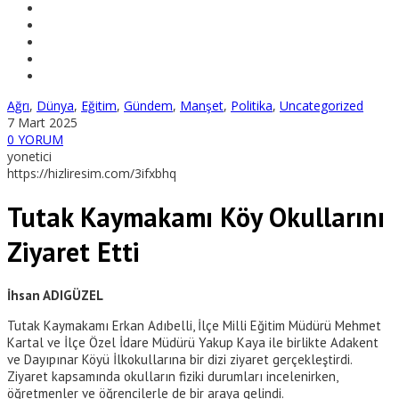
Ağrı
,
Dünya
,
Eğitim
,
Gündem
,
Manşet
,
Politika
,
Uncategorized
7 Mart 2025
0 YORUM
yonetici
https://hizliresim.com/3ifxbhq
Tutak Kaymakamı Köy Okullarını
Ziyaret Etti
İhsan ADIGÜZEL
Tutak Kaymakamı Erkan Adıbelli, İlçe Milli Eğitim Müdürü Mehmet
Kartal ve İlçe Özel İdare Müdürü Yakup Kaya ile birlikte Adakent
ve Dayıpınar Köyü İlkokullarına bir dizi ziyaret gerçekleştirdi.
Ziyaret kapsamında okulların fiziki durumları incelenirken,
öğretmenler ve öğrencilerle de bir araya gelindi.