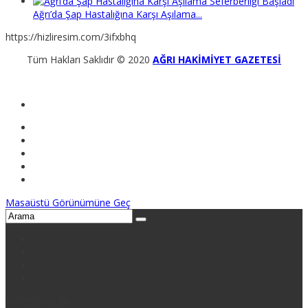
Ağrı’da Şap Hastalığına Karşı Aşılama...
https://hizliresim.com/3ifxbhq
Tüm Hakları Saklıdır © 2020
AĞRI HAKİMİYET GAZETESİ
Masaüstü Görünümüne Geç
KATEGORİLER