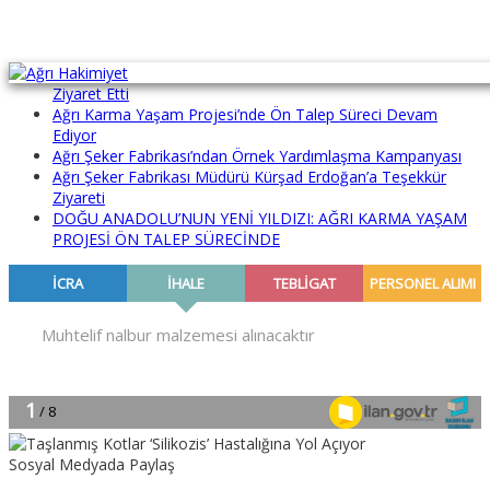
Aras EDAŞ ve EPAŞ İl Müdürleri Ağrı Hakimiyet Gazetemizi
Ziyaret Etti
Ağrı Karma Yaşam Projesi’nde Ön Talep Süreci Devam
Ediyor
Ağrı Şeker Fabrikası’ndan Örnek Yardımlaşma Kampanyası
Ağrı Şeker Fabrikası Müdürü Kürşad Erdoğan’a Teşekkür
Ziyareti
DOĞU ANADOLU’NUN YENİ YILDIZI: AĞRI KARMA YAŞAM
PROJESİ ÖN TALEP SÜRECİNDE
Sosyal Medyada Paylaş