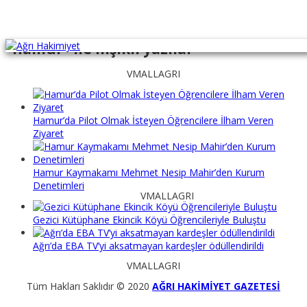
"hamur" ile İlişikli yazılar
VMALLAGRI
Hamur’da Pilot Olmak İsteyen Öğrencilere İlham Veren
Ziyaret
Hamur Kaymakamı Mehmet Nesip Mahir’den Kurum
Denetimleri
VMALLAGRI
Gezici Kütüphane Ekincik Köyü Öğrencileriyle Buluştu
Ağrı’da EBA TV’yi aksatmayan kardeşler ödüllendirildi
VMALLAGRI
Tüm Hakları Saklıdır © 2020
AĞRI HAKİMİYET GAZETESİ