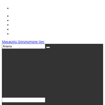
Masaüstü Görünümüne Geç
KATEGORİLER
SAYFALAR
GİRİŞ
Kullanıcı Adı
Şifre