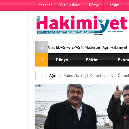
Yazarlar
Gizlilik İlkesi
Künye
İletişim
Aras EDAŞ ve EPAŞ İl Müdürleri Ağrı Hakimiyet Gazetemizi Ziyaret Ett
Dünya
Eğitim
Ekon
»
»
Ağrı
Patnos’ta Yeşil Bir Gelecek İçin Öneml