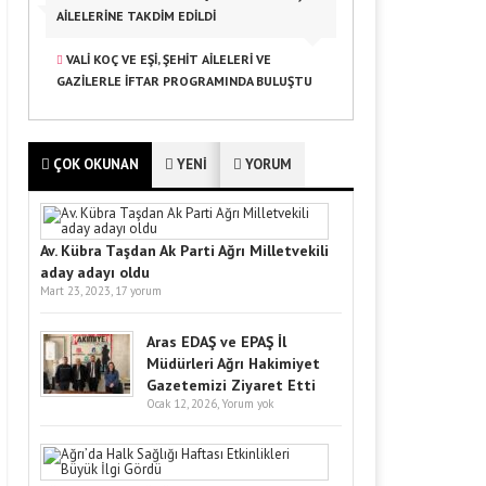
AILELERINE TAKDIM EDILDI
VALI KOÇ VE EŞI, ŞEHIT AILELERI VE
GAZILERLE İFTAR PROGRAMINDA BULUŞTU
ÇOK OKUNAN
YENİ
YORUM
Av. Kübra Taşdan Ak Parti Ağrı Milletvekili
aday adayı oldu
Mart 23, 2023,
17 yorum
Aras EDAŞ ve EPAŞ İl
Müdürleri Ağrı Hakimiyet
Gazetemizi Ziyaret Etti
Ocak 12, 2026,
Yorum yok