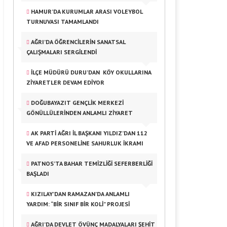
HAMUR’DA KURUMLAR ARASI VOLEYBOL
TURNUVASI TAMAMLANDI
AĞRI’DA ÖĞRENCILERIN SANATSAL
ÇALIŞMALARI SERGILENDI
İLÇE MÜDÜRÜ DURU’DAN KÖY OKULLARINA
ZIYARETLER DEVAM EDIYOR
DOĞUBAYAZIT GENÇLIK MERKEZI
GÖNÜLLÜLERINDEN ANLAMLI ZIYARET
AK PARTI AĞRI İL BAŞKANI YILDIZ’DAN 112
VE AFAD PERSONELINE SAHURLUK İKRAMI
PATNOS’TA BAHAR TEMIZLIĞI SEFERBERLIĞI
BAŞLADI
KIZILAY’DAN RAMAZAN’DA ANLAMLI
YARDIM: “BIR SINIF BIR KOLI” PROJESI
AĞRI’DA DEVLET ÖVÜNÇ MADALYALARI ŞEHIT