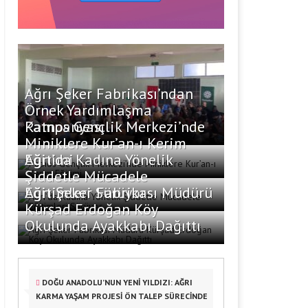
Ağrı Şeker Fabrikası’ndan
Örnek Yardımlaşma
Kampanyası
Patnos Gençlik Merkezi’nde
Miniklere Kur’an-ı Kerim
Eğitimi
Ağrı’da Kadına Yönelik
Şiddetle Mücadele
Eğitimleri Sürüyor
Ağrı Şeker Fabrikası Müdürü
Kürşad Erdoğan Köy
Okulunda Ayakkabı Dağıttı
DOĞU ANADOLU’NUN YENİ YILDIZI: AĞRI
KARMA YAŞAM PROJESİ ÖN TALEP SÜRECİNDE