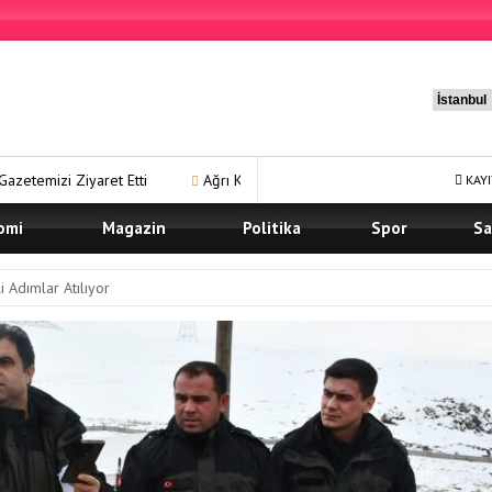
i
Ağrı Karma Yaşam Projesi’nde Ön Talep Süreci Devam Ediyor
KAYI
omi
Magazin
Politika
Spor
Sa
i Adımlar Atılıyor