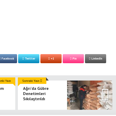
Facebook
Twitter
+1
Pin
LinkedIn
ki Yazı
Sonraki Yazı
tim
Ağrı’da Gübre
Denetimleri
Sıkılaştırıldı