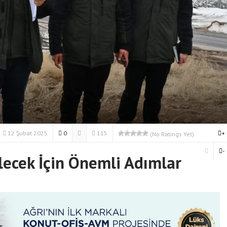
12 Şubat 2025
0
115
+
(No Ratings Yet)
-
elecek İçin Önemli Adımlar