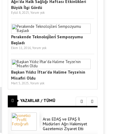
Ağrı’da Halk Sağlığı Haftası Etkinlikleri
Büyük İlgi Gördü
Eylül 8, 2025,
Yorum yok
Perakende Teknoloji̇leri̇ Sempozyumu
Başladı
Ekim 11, 2016,
Yorum yok
Başkan Yıldız İftar’da Halime Teyze’nin
Misafiri Oldu
Mart 5, 2025,
Yorum yok
YAZARLAR / TÜMÜ
Aras EDAŞ ve EPAŞ İl
Müdürleri Ağrı Hakimiyet
Gazetemizi Ziyaret Etti