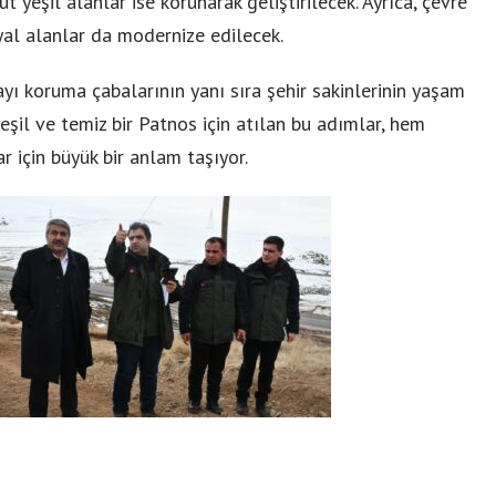
t yeşil alanlar ise korunarak geliştirilecek. Ayrıca, çevre
yal alanlar da modernize edilecek.
ayı koruma çabalarının yanı sıra şehir sakinlerinin yaşam
yeşil ve temiz bir Patnos için atılan bu adımlar, hem
 için büyük bir anlam taşıyor.