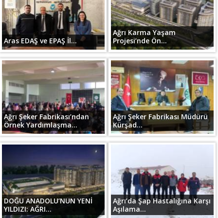
Ağrı Karma Yaşam
Aras EDAŞ ve EPAŞ İl...
Projesi’nde Ön...
Ağrı Şeker Fabrikası’ndan
Ağrı Şeker Fabrikası Müdürü
Örnek Yardımlaşma...
Kürşad...
DOĞU ANADOLU’NUN YENİ
Ağrı’da Şap Hastalığına Karşı
YILDIZI: AĞRI...
Aşılama...