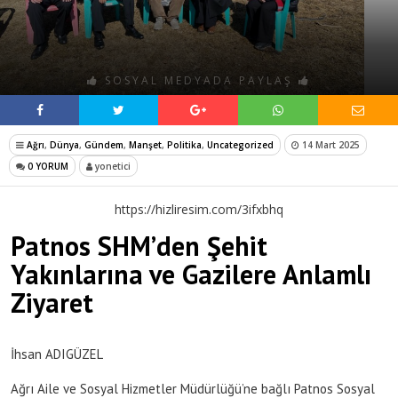
SOSYAL MEDYADA PAYLAŞ
Ağrı
,
Dünya
,
Gündem
,
Manşet
,
Politika
,
Uncategorized
14 Mart 2025
0 YORUM
yonetici
https://hizliresim.com/3ifxbhq
Patnos SHM’den Şehit
Yakınlarına ve Gazilere Anlamlı
Ziyaret
İhsan ADIGÜZEL
Ağrı Aile ve Sosyal Hizmetler Müdürlüğü’ne bağlı Patnos Sosyal