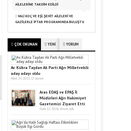
AILELERINE TAKDIM EDILDI
VALI KOÇ VE EŞI, ŞEHIT AILELERI VE
GAZILERLE İFTAR PROGRAMINDA BULUŞTU
ÇOK OKUNAN
YENİ
YORUM
Av. Kübra Taşdan Ak Parti Ağrı Milletvekili
aday adayı oldu
Mart 23, 2023,
17 yorum
Aras EDAŞ ve EPAŞ İl
Müdürleri Ağrı Hakimiyet
Gazetemizi Ziyaret Etti
Ocak 12, 2026,
Yorum yok