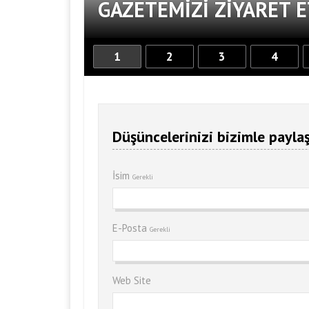
GAZETEMIZI ZIYARET E
1
2
3
4
Düşüncelerinizi bizimle paylaş
İsim
Gerekli
E-Posta
Gerekli
Web Site