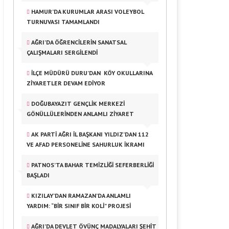
HAMUR’DA KURUMLAR ARASI VOLEYBOL
TURNUVASI TAMAMLANDI
AĞRI’DA ÖĞRENCILERIN SANATSAL
ÇALIŞMALARI SERGILENDI
İLÇE MÜDÜRÜ DURU’DAN KÖY OKULLARINA
ZIYARETLER DEVAM EDIYOR
DOĞUBAYAZIT GENÇLIK MERKEZI
GÖNÜLLÜLERINDEN ANLAMLI ZIYARET
AK PARTI AĞRI İL BAŞKANI YILDIZ’DAN 112
VE AFAD PERSONELINE SAHURLUK İKRAMI
PATNOS’TA BAHAR TEMIZLIĞI SEFERBERLIĞI
BAŞLADI
KIZILAY’DAN RAMAZAN’DA ANLAMLI
YARDIM: “BIR SINIF BIR KOLI” PROJESI
AĞRI’DA DEVLET ÖVÜNÇ MADALYALARI ŞEHIT