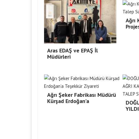
Ağrı
Proje
Aras EDAŞ ve EPAŞ İl
Müdürleri
Ağrı Şeker Fabrikası Müdürü
Kürşad Erdoğan’a
DOĞU
YILD