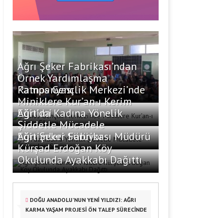
Ağrı Şeker Fabrikası’ndan
Örnek Yardımlaşma
Kampanyası
Patnos Gençlik Merkezi’nde
Miniklere Kur’an-ı Kerim
Eğitimi
Ağrı’da Kadına Yönelik
Şiddetle Mücadele
Eğitimleri Sürüyor
Ağrı Şeker Fabrikası Müdürü
Kürşad Erdoğan Köy
Okulunda Ayakkabı Dağıttı
DOĞU ANADOLU’NUN YENİ YILDIZI: AĞRI
KARMA YAŞAM PROJESİ ÖN TALEP SÜRECİNDE