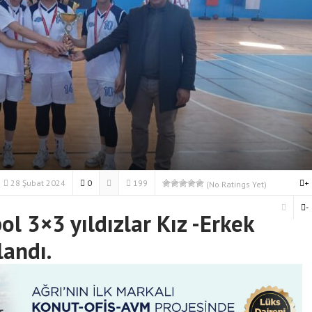
28 Şubat 2024
0
199
+
(No Ratings Yet)
-
ol 3×3 yıldızlar Kız -Erkek
andı.