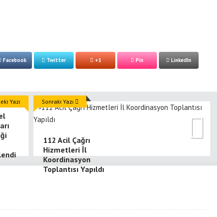
Facebook
Twitter
+1
Pin
LinkedIn
ki Yazı
Sonraki Yazı
el
arı
iği
112 Acil Çağrı
Hizmetleri İl
lendi
Koordinasyon
Toplantısı Yapıldı