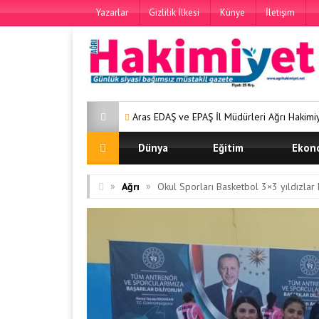
Yazarlar
Gizlilik İlkesi
Künye
İletişim
Aras EDAŞ ve EPAŞ İl Müdürleri Ağrı Hakimiyet Gazetemizi Ziya
Dünya
Eğitim
Ekon
»
»
Ağrı
Okul Sporları Basketbol 3×3 yıldızlar