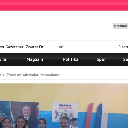
ret Etti
Ağrı Karma Yaşam Projesi’nde Ön Talep Süreci Devam Edi
KAYI
omi
Magazin
Politika
Spor
Sa
 Kız -Erkek müsabakaları tamamlandı.