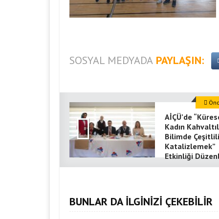
SOSYAL MEDYADA
PAYLAŞIN:
Önce
AİÇÜ’de “Küres
Kadın Kahvaltıl
Bilimde Çeşitlil
Katalizlemek”
Etkinliği Düzen
BUNLAR DA İLGİNİZİ ÇEKEBİLİR