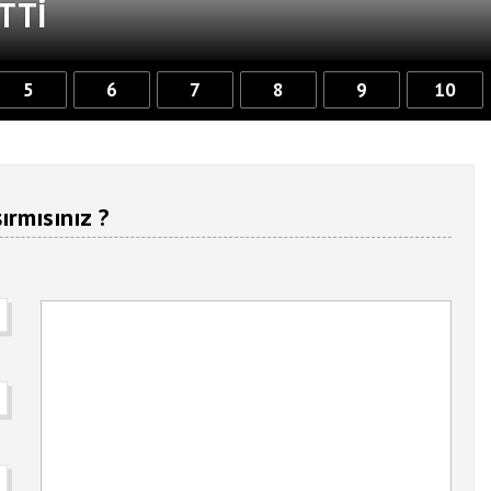
TTI
5
6
7
8
9
10
ırmısınız ?