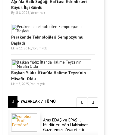
Ağrı’da Halk Sağlığı Haftası Etkinlikleri
Büyük İlgi Gördü
Eylül 8, 2025,
Yorum yok
Perakende Teknoloji̇leri̇ Sempozyumu
Başladı
Ekim 11, 2016,
Yorum yok
Başkan Yıldız İftar’da Halime Teyze’nin
Misafiri Oldu
Mart 5, 2025,
Yorum yok
YAZARLAR / TÜMÜ
Aras EDAŞ ve EPAŞ İl
Müdürleri Ağrı Hakimiyet
Gazetemizi Ziyaret Etti