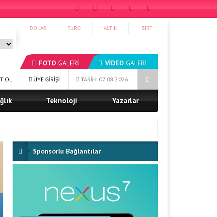
DOLAR
EURO
ALTIN
BIST
FOTO
GALERİ
VİDEO
GALERİ
yor
Ağrı Şeker Fabrikası’ndan Örnek Yardımlaşma Kampanyası
T OL
ÜYE GİRİŞİ
TARİH: 07.08.2026
ğlık
Teknoloji
Yazarlar
Sponsorlu Bağlantılar