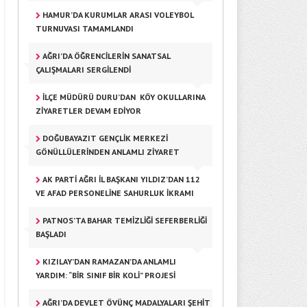
HAMUR’DA KURUMLAR ARASI VOLEYBOL
TURNUVASI TAMAMLANDI
AĞRI’DA ÖĞRENCILERIN SANATSAL
ÇALIŞMALARI SERGILENDI
İLÇE MÜDÜRÜ DURU’DAN KÖY OKULLARINA
ZIYARETLER DEVAM EDIYOR
DOĞUBAYAZIT GENÇLIK MERKEZI
GÖNÜLLÜLERINDEN ANLAMLI ZIYARET
AK PARTI AĞRI İL BAŞKANI YILDIZ’DAN 112
VE AFAD PERSONELINE SAHURLUK İKRAMI
PATNOS’TA BAHAR TEMIZLIĞI SEFERBERLIĞI
BAŞLADI
KIZILAY’DAN RAMAZAN’DA ANLAMLI
YARDIM: “BIR SINIF BIR KOLI” PROJESI
AĞRI’DA DEVLET ÖVÜNÇ MADALYALARI ŞEHIT