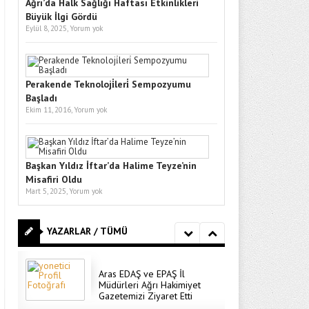
Ağrı’da Halk Sağlığı Haftası Etkinlikleri
Büyük İlgi Gördü
Eylül 8, 2025,
Yorum yok
Perakende Teknoloji̇leri̇ Sempozyumu
Başladı
Ekim 11, 2016,
Yorum yok
Başkan Yıldız İftar’da Halime Teyze’nin
Misafiri Oldu
Mart 5, 2025,
Yorum yok
YAZARLAR / TÜMÜ
Aras EDAŞ ve EPAŞ İl
Müdürleri Ağrı Hakimiyet
Gazetemizi Ziyaret Etti