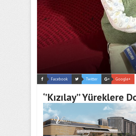
Facebook
Twitter
Google+
‘’Kızılay’’ Yürekler