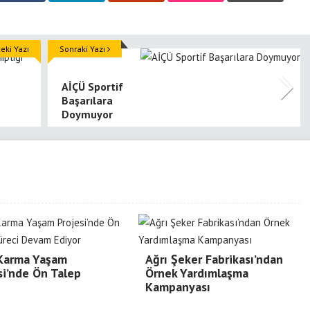
ki Yazı
Sonraki Yazı
AİÇÜ Sportif
Başarılara
Doymuyor
 Karma Yaşam
Ağrı Şeker Fabrikası’ndan
si’nde Ön Talep
Örnek Yardımlaşma
Kampanyası