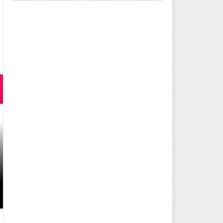
AĞRI KARMA YAŞAM PROJESI’ND
DEVAM EDIYOR