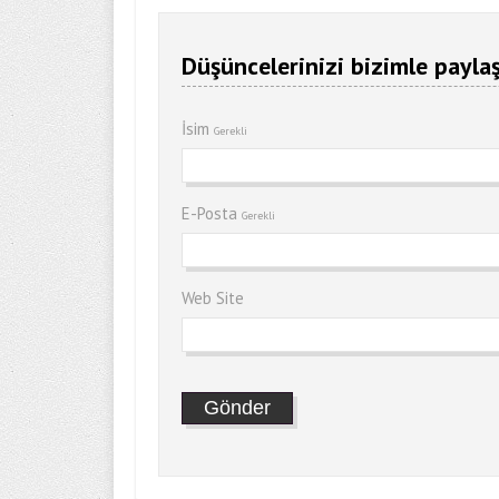
Düşüncelerinizi bizimle paylaş
İsim
Gerekli
E-Posta
Gerekli
Web Site