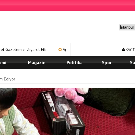
et Etti
Ağrı Karma Yaşam Projesi’nde Ön Talep Süreci Devam Ediy
KAYIT
omi
Magazin
Politika
Spor
Sa
am Ediyor