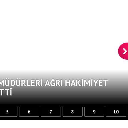
 MÜDÜRLERI AĞRI HAKIMIYET
TTI
5
6
7
8
9
10