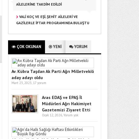
AILELERINE TAKDIM EDILDI
VALI KOÇ VE EŞI, ŞEHIT AILELERI VE
GAZILERLE İFTAR PROGRAMINDA BULUŞTU
ÇOK OKUNAN
YENİ
YORUM
Av. Kübra Taşdan Ak Parti Ağrı Milletvekili
aday adayı oldu
Mart 23, 2023,
17 yorum
Aras EDAŞ ve EPAŞ İl
Müdürleri Ağrı Hakimiyet
Gazetemizi Ziyaret Etti
Ocak 12, 2026,
Yorum yok