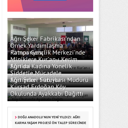
Ağrı Şeker Fabrikası’ndan
Örnek Yardımlaşma
Kampanyası
Patnos Gençlik Merkezi’nde
Miniklere Kur’an-ı Kerim
Eğitimi
Ağrı’da Kadına Yönelik
Şiddetle Mücadele
Eğitimleri Sürüyor
Ağrı Şeker Fabrikası Müdürü
Kürşad Erdoğan Köy
Okulunda Ayakkabı Dağıttı
DOĞU ANADOLU’NUN YENİ YILDIZI: AĞRI
KARMA YAŞAM PROJESİ ÖN TALEP SÜRECİNDE