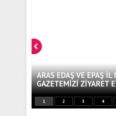
ĞAN
ARAS EDAŞ VE EPAŞ İL
GAZETEMIZI ZIYARET E
1
2
3
4