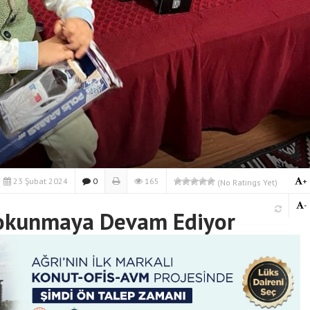
23 Şubat 2024
0
165
+
(No Ratings Yet)
-
e Dokunmaya Devam Ediyor