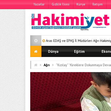
Yazarlar
Gizlilik İlkesi
Künye
İletişim
Aras EDAŞ ve EPAŞ İl Müdürleri Ağrı Hakimiyet Gazetemizi Ziyar
Dünya
Eğitim
Ekon
»
»
Ağrı
‘’Kızılay’’ Yüreklere Dokunmaya Dev