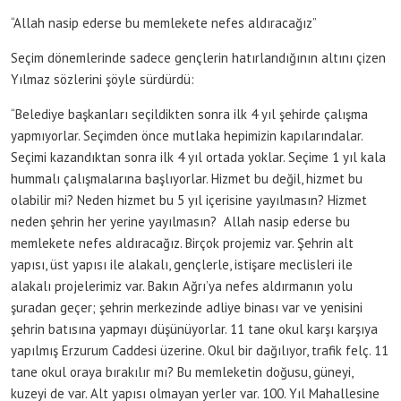
“Allah nasip ederse bu memlekete nefes aldıracağız”
Seçim dönemlerinde sadece gençlerin hatırlandığının altını çizen
Yılmaz sözlerini şöyle sürdürdü:
“Belediye başkanları seçildikten sonra ilk 4 yıl şehirde çalışma
yapmıyorlar. Seçimden önce mutlaka hepimizin kapılarındalar.
Seçimi kazandıktan sonra ilk 4 yıl ortada yoklar. Seçime 1 yıl kala
hummalı çalışmalarına başlıyorlar. Hizmet bu değil, hizmet bu
olabilir mi? Neden hizmet bu 5 yıl içerisine yayılmasın? Hizmet
neden şehrin her yerine yayılmasın? Allah nasip ederse bu
memlekete nefes aldıracağız. Birçok projemiz var. Şehrin alt
yapısı, üst yapısı ile alakalı, gençlerle, istişare meclisleri ile
alakalı projelerimiz var. Bakın Ağrı’ya nefes aldırmanın yolu
şuradan geçer; şehrin merkezinde adliye binası var ve yenisini
şehrin batısına yapmayı düşünüyorlar. 11 tane okul karşı karşıya
yapılmış Erzurum Caddesi üzerine. Okul bir dağılıyor, trafik felç. 11
tane okul oraya bırakılır mı? Bu memleketin doğusu, güneyi,
kuzeyi de var. Alt yapısı olmayan yerler var. 100. Yıl Mahallesine