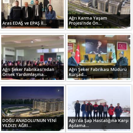
Ağrı Karma Yaşam
Aras EDAŞ ve EPAŞ İl...
Projesi’nde Ön...
Ağrı Şeker Fabrikası’ndan
Ağrı Şeker Fabrikası Müdürü
Örnek Yardımlaşma...
Kürşad...
DOĞU ANADOLU’NUN YENİ
Ağrı’da Şap Hastalığına Karşı
YILDIZI: AĞRI...
Aşılama...