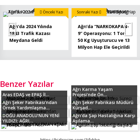
Önceki Yazı
Sonraki Yazı
Ağrı’da 2024 Yılında
Ağrı’da “NARKOKAPAN-
1843 Trafik Kazası
9” Operasyonu: 1 Ton
Meydana Geldi
50 Kg Uyuşturucu ve 13
Milyon Hap Ele Geçirildi
Benzer Yazılar
Ağrı Karma Yaşam
Aras EDAŞ ve EPAŞ İl...
Projesi’nde Ön...
Ağrı Şeker Fabrikası’ndan
Ağrı Şeker Fabrikası Müdürü
Örnek Yardımlaşma...
Kürşad...
DOĞU ANADOLU’NUN YENİ
Ağrı’da Şap Hastalığına Karşı
YILDIZI: AĞRI...
Aşılama...
https://hizliresim.com/3ifxbhq