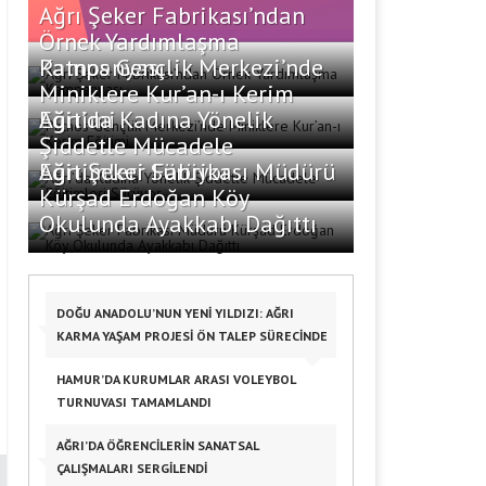
Ağrı Şeker Fabrikası’ndan
Örnek Yardımlaşma
Kampanyası
Patnos Gençlik Merkezi’nde
Miniklere Kur’an-ı Kerim
Eğitimi
Ağrı’da Kadına Yönelik
Şiddetle Mücadele
Eğitimleri Sürüyor
Ağrı Şeker Fabrikası Müdürü
Kürşad Erdoğan Köy
Okulunda Ayakkabı Dağıttı
DOĞU ANADOLU’NUN YENİ YILDIZI: AĞRI
KARMA YAŞAM PROJESİ ÖN TALEP SÜRECİNDE
HAMUR’DA KURUMLAR ARASI VOLEYBOL
TURNUVASI TAMAMLANDI
AĞRI’DA ÖĞRENCILERIN SANATSAL
ÇALIŞMALARI SERGILENDI