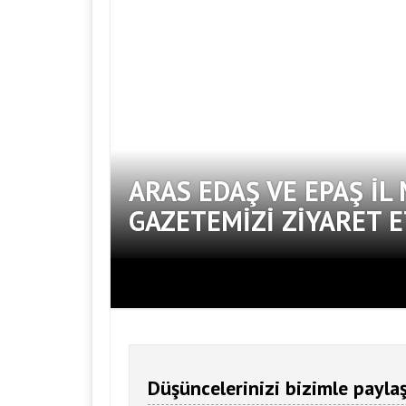
ARAS EDAŞ VE EPAŞ İL
GAZETEMIZI ZIYARET E
Düşüncelerinizi bizimle paylaş