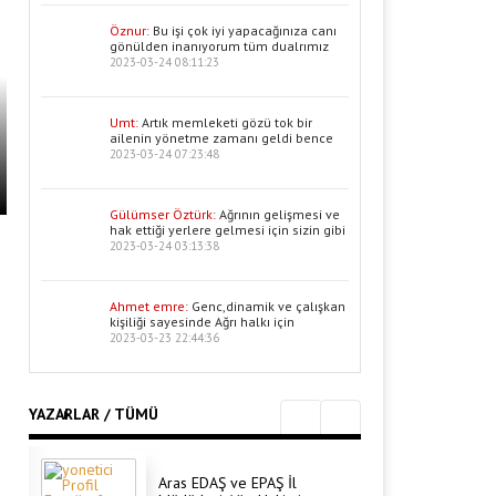
Öznur:
Bu işi çok iyi yapacağınıza canı
gönülden inanıyorum tüm dualrımız
2023-03-24 08:11:23
Umt:
Artık memleketi gözü tok bir
ailenin yönetme zamanı geldi bence
2023-03-24 07:23:48
Gülümser Öztürk:
Ağrının gelişmesi ve
hak ettiği yerlere gelmesi için sizin gibi
2023-03-24 03:13:38
Ahmet emre:
Genc,dinamik ve çalışkan
kişiliği sayesinde Ağrı halkı için
2023-03-23 22:44:36
YAZARLAR / TÜMÜ
Aras EDAŞ ve EPAŞ İl