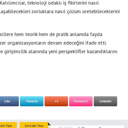
tılımcılar, teknoloji odaklı iş fikirlerini nasıl
ılaşabilecekleri zorluklara nasıl çözüm üretebileceklerini
rencilere hem teorik hem de pratik anlamda fayda
zer organizasyonların devam edeceğini ifade etti.
e girişimcilik alanında yeni perspektifler kazandıklarını
Like
Tweetle
+1
Pinterest
Linkedin
eki Yazı
Sonraki Yazı