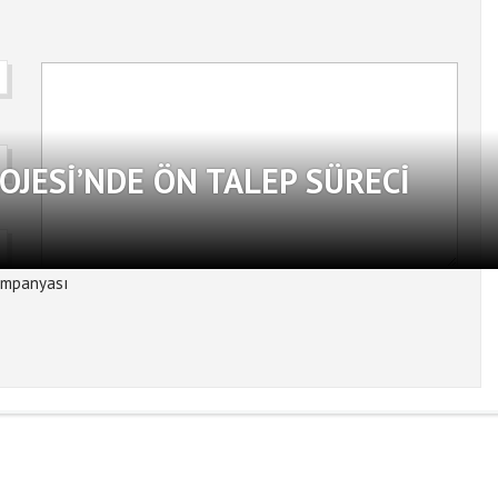
OJESI’NDE ÖN TALEP SÜRECI