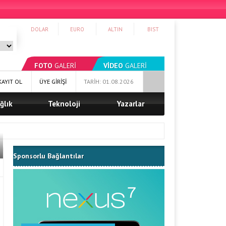
DOLAR
EURO
ALTIN
BIST
FOTO
GALERİ
VİDEO
GALERİ
KAYIT OL
ÜYE GİRİŞİ
TARİH: 01.08.2026
ğlık
Teknoloji
Yazarlar
Sponsorlu Bağlantılar