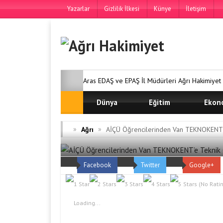
Yazarlar
Gizlilik İlkesi
Künye
İletişim
Aras EDAŞ ve EPAŞ İl Müdürleri Ağrı Hakimiyet 
Karma Yaşam Projesi’nde Ön Talep Süreci Dev
Dünya
Eğitim
Ekon
Fabrikası’ndan Örnek Yardımlaşma Kampanyası
»
»
Ağrı
AİÇÜ Öğrencilerinden Van TEKNOKENT’
Kürşad Erdoğan’a Teşekkür Ziyareti
DOĞU
Facebook
Twitter
Google+
KARMA YAŞAM PROJESİ ÖN TALEP SÜRECİNDE
(No Ratin
Loading...