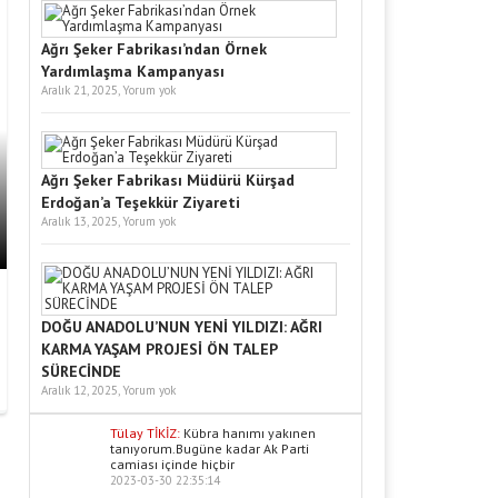
Ağrı Şeker Fabrikası’ndan Örnek
Yardımlaşma Kampanyası
Aralık 21, 2025,
Yorum yok
Ağrı Şeker Fabrikası Müdürü Kürşad
Erdoğan’a Teşekkür Ziyareti
Aralık 13, 2025,
Yorum yok
DOĞU ANADOLU’NUN YENİ YILDIZI: AĞRI
KARMA YAŞAM PROJESİ ÖN TALEP
SÜRECİNDE
Aralık 12, 2025,
Yorum yok
Tülay TİKİZ:
Kübra hanımı yakınen
tanıyorum.Bugüne kadar Ak Parti
camiası içinde hiçbir
2023-03-30 22:35:14