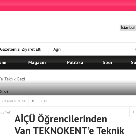
Gazetemizi Ziyaret Etti
Ağrı
am Ediyor
omi
Magazin
Ağrı Şeker
Politika
Spor
Sa
Ağrı Şeker Fabrikası Müdürü
e Teknik Gezi
 ANADOLU’NUN YENİ YILDIZI: AĞRI
20 Aralık 2024
0
208
-
+
gs Yet)
AİÇÜ Öğrencilerinden
Van TEKNOKENT’e Teknik