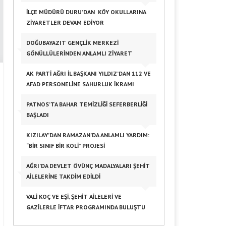
İLÇE MÜDÜRÜ DURU’DAN KÖY OKULLARINA
ZIYARETLER DEVAM EDIYOR
DOĞUBAYAZIT GENÇLIK MERKEZI
GÖNÜLLÜLERINDEN ANLAMLI ZIYARET
AK PARTI AĞRI İL BAŞKANI YILDIZ’DAN 112 VE
AFAD PERSONELINE SAHURLUK İKRAMI
PATNOS’TA BAHAR TEMIZLIĞI SEFERBERLIĞI
BAŞLADI
KIZILAY’DAN RAMAZAN’DA ANLAMLI YARDIM:
“BIR SINIF BIR KOLI” PROJESI
AĞRI’DA DEVLET ÖVÜNÇ MADALYALARI ŞEHIT
AILELERINE TAKDIM EDILDI
VALI KOÇ VE EŞI, ŞEHIT AILELERI VE
GAZILERLE İFTAR PROGRAMINDA BULUŞTU