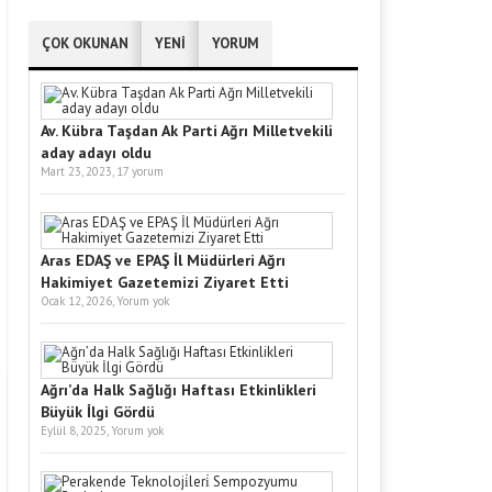
ÇOK OKUNAN
YENİ
YORUM
Av. Kübra Taşdan Ak Parti Ağrı Milletvekili
aday adayı oldu
Mart 23, 2023,
17 yorum
Aras EDAŞ ve EPAŞ İl Müdürleri Ağrı
Hakimiyet Gazetemizi Ziyaret Etti
Ocak 12, 2026,
Yorum yok
Ağrı’da Halk Sağlığı Haftası Etkinlikleri
Büyük İlgi Gördü
Eylül 8, 2025,
Yorum yok