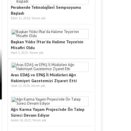
Perakende Teknoloji̇leri̇ Sempozyumu
Başladı
Ekim 11, 2016,
Yorum yok
Başkan Yıldız İftar’da Halime Teyze’nin
Misafiri Oldu
Mart 5, 2025,
Yorum yok
Aras EDAŞ ve EPAŞ İl Müdürleri Ağrı
Hakimiyet Gazetemizi Ziyaret Etti
Ocak 12, 2026,
Yorum yok
Ağrı Karma Yaşam Projesi’nde Ön Talep
Süreci Devam Ediyor
Aralık 26, 2025,
Yorum yok