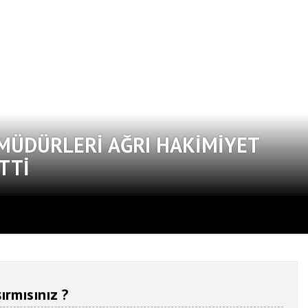
 MÜDÜRLERI AĞRI HAKIMIYET
TTI
ırmısınız ?