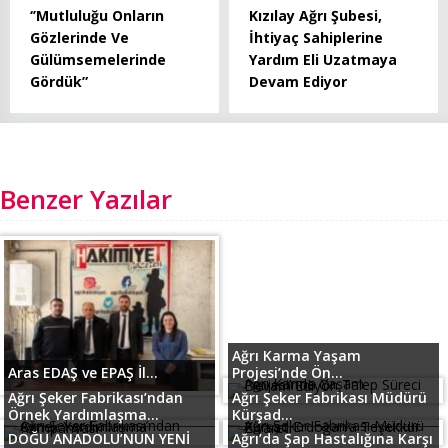
‘’Mutluluğu Onların
Kızılay Ağrı Şubesi,
Gözlerinde Ve
İhtiyaç Sahiplerine
Gülümsemelerinde
Yardım Eli Uzatmaya
Gördük”
Devam Ediyor
Benzer Yazılar
Ağrı Karma Yaşam
Aras EDAŞ ve EPAŞ İl...
Projesi’nde Ön...
Ağrı Şeker Fabrikası’ndan
Ağrı Şeker Fabrikası Müdürü
Örnek Yardımlaşma...
Kürşad...
DOĞU ANADOLU’NUN YENİ
Ağrı’da Şap Hastalığına Karşı