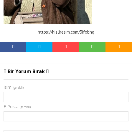
https://hizliresim.com/3ifxbhq
Bir Yorum Bırak
İsim
(gerekli)
E-Posta
(gerekli)