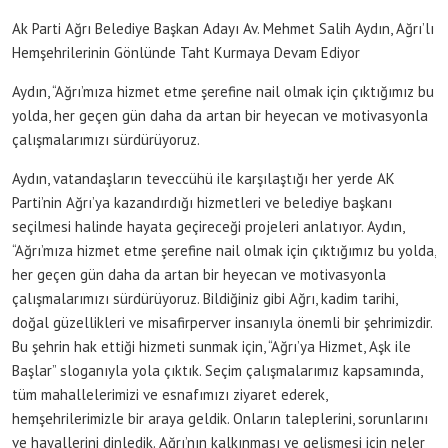
Ak Parti Ağrı Belediye Başkan Adayı Av. Mehmet Salih Aydın, Ağrı’lı
Hemşehrilerinin Gönlünde Taht Kurmaya Devam Ediyor
Aydın, “Ağrı’mıza hizmet etme şerefine nail olmak için çıktığımız bu
yolda, her geçen gün daha da artan bir heyecan ve motivasyonla
çalışmalarımızı sürdürüyoruz.
Aydın, vatandaşların teveccühü ile karşılaştığı her yerde AK
Parti’nin Ağrı’ya kazandırdığı hizmetleri ve belediye başkanı
seçilmesi halinde hayata geçireceği projeleri anlatıyor. Aydın,
“Ağrı’mıza hizmet etme şerefine nail olmak için çıktığımız bu yolda,
her geçen gün daha da artan bir heyecan ve motivasyonla
çalışmalarımızı sürdürüyoruz. Bildiğiniz gibi Ağrı, kadim tarihi,
doğal güzellikleri ve misafirperver insanıyla önemli bir şehrimizdir.
Bu şehrin hak ettiği hizmeti sunmak için, “Ağrı’ya Hizmet, Aşk ile
Başlar” sloganıyla yola çıktık. Seçim çalışmalarımız kapsamında,
tüm mahallelerimizi ve esnafımızı ziyaret ederek,
hemşehrilerimizle bir araya geldik. Onların taleplerini, sorunlarını
ve hayallerini dinledik. Ağrı’nın kalkınması ve gelişmesi için neler