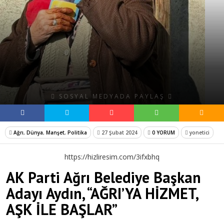
SOSYAL MEDYADA PAYLAŞ
Ağrı
,
Dünya
,
Manşet
,
Politika
27 Şubat 2024
0 YORUM
yonetici
https://hizliresim.com/3ifxbhq
AK Parti Ağrı Belediye Başkan
Adayı Aydın, “AĞRI’YA HİZMET,
AŞK İLE BAŞLAR”