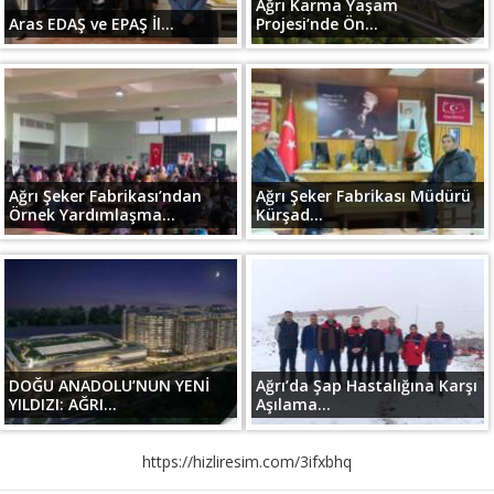
Ağrı Karma Yaşam
Aras EDAŞ ve EPAŞ İl...
Projesi’nde Ön...
Ağrı Şeker Fabrikası’ndan
Ağrı Şeker Fabrikası Müdürü
Örnek Yardımlaşma...
Kürşad...
DOĞU ANADOLU’NUN YENİ
Ağrı’da Şap Hastalığına Karşı
YILDIZI: AĞRI...
Aşılama...
https://hizliresim.com/3ifxbhq