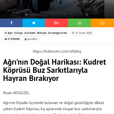
SOSYAL MEDYADA PAYLAŞ
Ağrı
,
Dünya
,
Gündem
,
Manşet
,
Uncategorized
21 Ocak 2025
0 YORUM
yonetici
https://hizliresim.com/3ifxbhq
Ağrı’nın Doğal Harikası: Kudret
Köprüsü Buz Sarkıtlarıyla
Hayran Bırakıyor
İhsan ADIGÜZEL
Ağrı’nın Diyadin ilçesinde bulunan ve doğal güzelliğiyle dikkat
çeken Kudret Köprüsü, kış aylarında oluşan buz sarkıtlarıyla