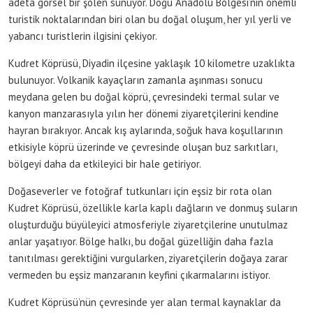
adeta görsel bir şölen sunuyor. Doğu Anadolu Bölgesi’nin önemli
turistik noktalarından biri olan bu doğal oluşum, her yıl yerli ve
yabancı turistlerin ilgisini çekiyor.
Kudret Köprüsü, Diyadin ilçesine yaklaşık 10 kilometre uzaklıkta
bulunuyor. Volkanik kayaçların zamanla aşınması sonucu
meydana gelen bu doğal köprü, çevresindeki termal sular ve
kanyon manzarasıyla yılın her dönemi ziyaretçilerini kendine
hayran bırakıyor. Ancak kış aylarında, soğuk hava koşullarının
etkisiyle köprü üzerinde ve çevresinde oluşan buz sarkıtları,
bölgeyi daha da etkileyici bir hale getiriyor.
Doğaseverler ve fotoğraf tutkunları için eşsiz bir rota olan
Kudret Köprüsü, özellikle karla kaplı dağların ve donmuş suların
oluşturduğu büyüleyici atmosferiyle ziyaretçilerine unutulmaz
anlar yaşatıyor. Bölge halkı, bu doğal güzelliğin daha fazla
tanıtılması gerektiğini vurgularken, ziyaretçilerin doğaya zarar
vermeden bu eşsiz manzaranın keyfini çıkarmalarını istiyor.
Kudret Köprüsü’nün çevresinde yer alan termal kaynaklar da