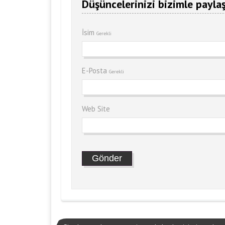
Düşüncelerinizi bizimle paylaş
İsim
Gerekli
E-Posta
Gerekli
Web Site