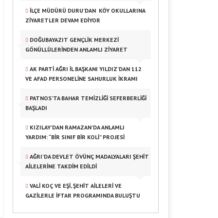
İLÇE MÜDÜRÜ DURU’DAN KÖY OKULLARINA
ZIYARETLER DEVAM EDIYOR
DOĞUBAYAZIT GENÇLIK MERKEZI
GÖNÜLLÜLERINDEN ANLAMLI ZIYARET
AK PARTI AĞRI İL BAŞKANI YILDIZ’DAN 112
VE AFAD PERSONELINE SAHURLUK İKRAMI
PATNOS’TA BAHAR TEMIZLIĞI SEFERBERLIĞI
BAŞLADI
KIZILAY’DAN RAMAZAN’DA ANLAMLI
YARDIM: “BIR SINIF BIR KOLI” PROJESI
AĞRI’DA DEVLET ÖVÜNÇ MADALYALARI ŞEHIT
AILELERINE TAKDIM EDILDI
VALI KOÇ VE EŞI, ŞEHIT AILELERI VE
GAZILERLE İFTAR PROGRAMINDA BULUŞTU