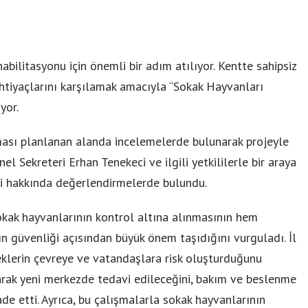
bilitasyonu için önemli bir adım atılıyor. Kentte sahipsiz
htiyaçlarını karşılamak amacıyla “Sokak Hayvanları
yor.
ması planlanan alanda incelemelerde bulunarak projeyle
enel Sekreteri Erhan Tenekeci ve ilgili yetkililerle bir araya
işi hakkında değerlendirmelerde bulundu.
okak hayvanlarının kontrol altına alınmasının hem
n güvenliği açısından büyük önem taşıdığını vurguladı. İl
klerin çevreye ve vatandaşlara risk oluşturduğunu
narak yeni merkezde tedavi edileceğini, bakım ve beslenme
ifade etti. Ayrıca, bu çalışmalarla sokak hayvanlarının