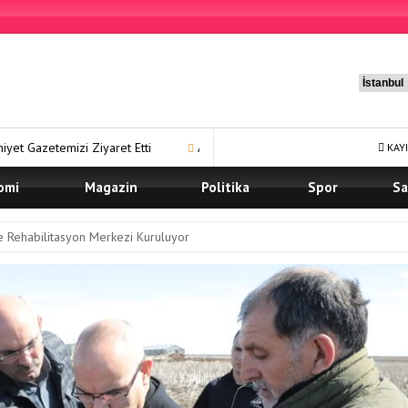
i Ziyaret Etti
Ağrı Karma Yaşam Projesi’nde Ön Talep Süreci Deva
KAYI
omi
Magazin
Politika
Spor
Sa
e Rehabilitasyon Merkezi Kuruluyor