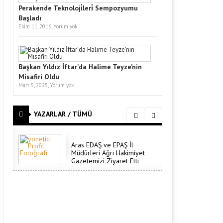
Perakende Teknoloji̇leri̇ Sempozyumu
Başladı
Ekim 11, 2016,
Yorum yok
Başkan Yıldız İftar’da Halime Teyze’nin
Misafiri Oldu
Mart 5, 2025,
Yorum yok
YAZARLAR / TÜMÜ
Aras EDAŞ ve EPAŞ İl
Müdürleri Ağrı Hakimiyet
Gazetemizi Ziyaret Etti