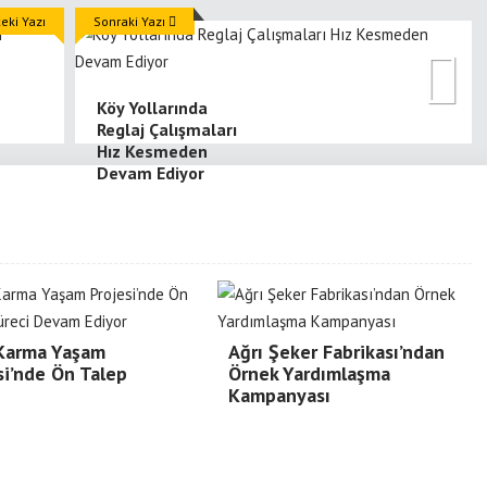
ki Yazı
Sonraki Yazı
Köy Yollarında
Reglaj Çalışmaları
Hız Kesmeden
Devam Ediyor
 Karma Yaşam
Ağrı Şeker Fabrikası’ndan
si’nde Ön Talep
Örnek Yardımlaşma
Kampanyası