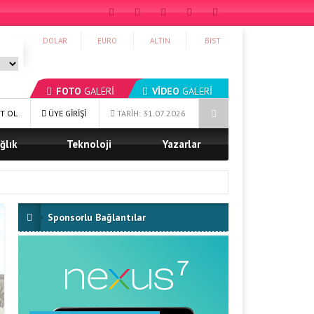
DOLAR
EURO
ALTIN
BIST
FOTO
GALERİ
VİDEO
GALERİ
m Ediyor
Ağrı Şeker Fabrikası’ndan Örnek Yardımlaşma Kampanyası
T OL
ÜYE GİRİŞİ
TARİH: 31.07.2026
ğlık
Teknoloji
Yazarlar
Sponsorlu Bağlantılar