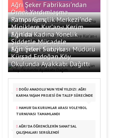
Ağrı Şeker Fabrikası’ndan
Örnek Yardımlaşma
Kampanyası
Patnos Gençlik Merkezi’nde
Miniklere Kur’an-ı Kerim
Eğitimi
Ağrı’da Kadına Yönelik
Şiddetle Mücadele
Eğitimleri Sürüyor
Ağrı Şeker Fabrikası Müdürü
Kürşad Erdoğan Köy
Okulunda Ayakkabı Dağıttı
DOĞU ANADOLU’NUN YENİ YILDIZI: AĞRI
KARMA YAŞAM PROJESİ ÖN TALEP SÜRECİNDE
HAMUR’DA KURUMLAR ARASI VOLEYBOL
TURNUVASI TAMAMLANDI
AĞRI’DA ÖĞRENCILERIN SANATSAL
ÇALIŞMALARI SERGILENDI