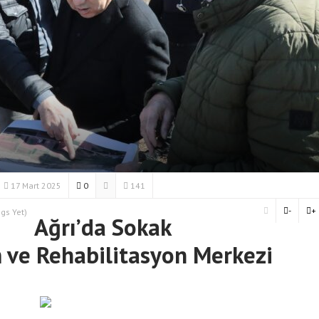
17 Mart 2025
0
141
-
+
gs Yet)
Ağrı’da Sokak
m ve Rehabilitasyon Merkezi