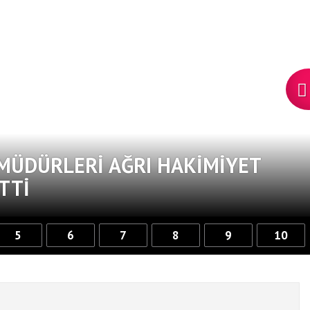
 MÜDÜRLERI AĞRI HAKIMIYET
TTI
5
6
7
8
9
10