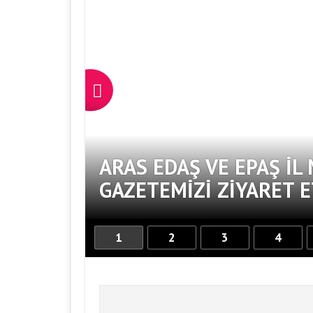
ĞAN
ARAS EDAŞ VE EPAŞ İL
GAZETEMIZI ZIYARET E
1
2
3
4