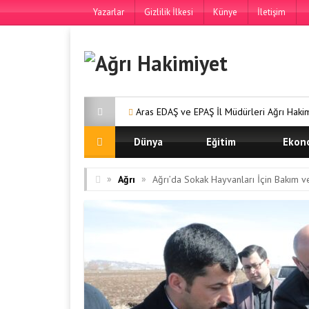
Yazarlar
Gizlilik İlkesi
Künye
İletişim
Aras EDAŞ ve EPAŞ İl Müdürleri Ağrı Hakimiyet Gazetemiz
Dünya
Eğitim
Ekon
»
»
Ağrı
Ağrı’da Sokak Hayvanları İçin Bakım v