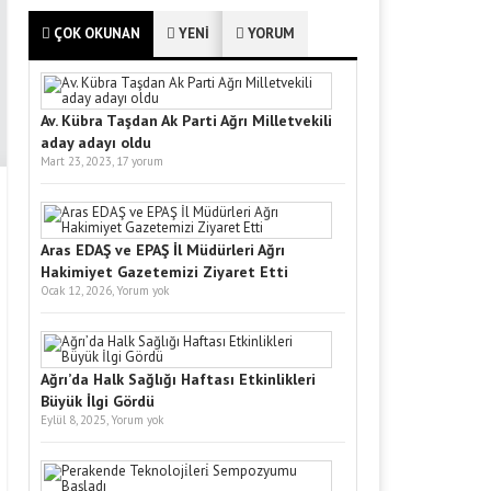
ÇOK OKUNAN
YENİ
YORUM
Av. Kübra Taşdan Ak Parti Ağrı Milletvekili
aday adayı oldu
Mart 23, 2023,
17 yorum
Aras EDAŞ ve EPAŞ İl Müdürleri Ağrı
Hakimiyet Gazetemizi Ziyaret Etti
Ocak 12, 2026,
Yorum yok
Ağrı’da Halk Sağlığı Haftası Etkinlikleri
Büyük İlgi Gördü
Eylül 8, 2025,
Yorum yok