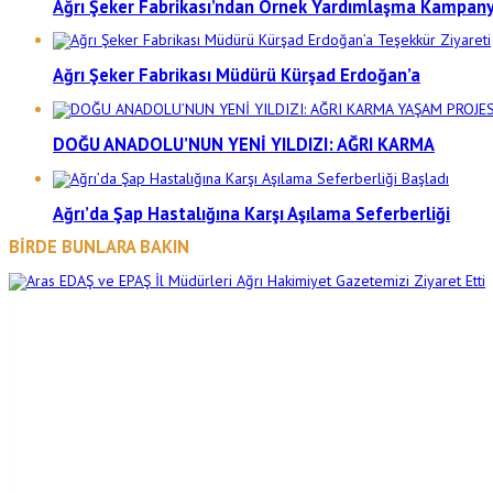
Ağrı Şeker Fabrikası’ndan Örnek Yardımlaşma Kampany
Ağrı Şeker Fabrikası Müdürü Kürşad Erdoğan’a
DOĞU ANADOLU’NUN YENİ YILDIZI: AĞRI KARMA
Ağrı’da Şap Hastalığına Karşı Aşılama Seferberliği
BİRDE BUNLARA BAKIN