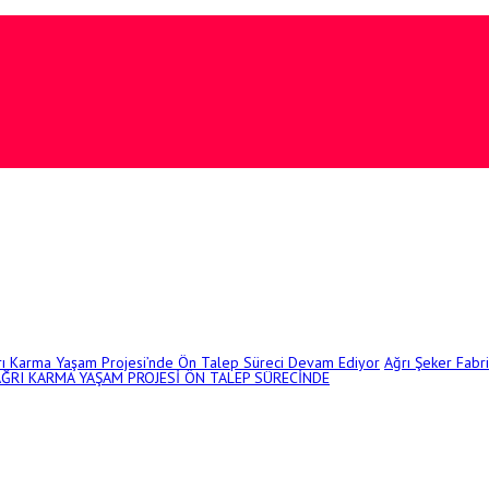
rı Karma Yaşam Projesi’nde Ön Talep Süreci Devam Ediyor
Ağrı Şeker Fabr
AĞRI KARMA YAŞAM PROJESİ ÖN TALEP SÜRECİNDE