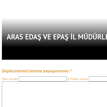
ARAS EDAŞ VE EPAŞ İL MÜDÜRL
Düşüncelerinizi bizimle paylaşırmısınız ?
İsim
E-Posta
Gerekli
Gerekli