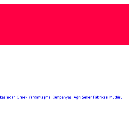
ikası’ndan Örnek Yardımlaşma Kampanyası
Ağrı Şeker Fabrikası Müdürü