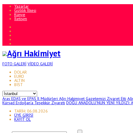
Yazarlar
Gizlilik İlkesi
Künye
İletişim
FOTO
GALERİ
VİDEO
GALERİ
DOLAR
EURO
ALTIN
BIST
Aras EDAŞ ve EPAŞ İl Müdürleri Ağrı Hakimiyet Gazetemizi Ziyaret Etti
Ağ
Kürşad Erdoğan’a Teşekkür Ziyareti
DOĞU ANADOLU’NUN YENİ YILDIZI: 
TARİH: 06.08.2026
ÜYE GİRİŞİ
KAYIT OL