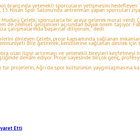
l branşında yetenekli sporcuların yetişmesini hedefleyen “F
 15 Nisan Spor Salonu’nda antrenman yapan sporcuları ziyar
İl Müdürü Çelebi, sporcularla bir araya gelerek moral verdi. 
hem de zihinsel gelişimleri açısından büyük önem taşıyor. Fab
ıza çalışmalarında başarılar diliyorum,” dedi.
plerini dinleyen Çelebi, proje kapsamında sağlanan imkanlar
emnuniyeti dile getirerek, kendilerine sağlanan destek için t
ora olan ilgiyi artırmayı ve yetenekli bireyleri keşfetmeyi 
şliğinde devam ediyor. Proje sayesinde birçok genç, profes
 tür projelerin, Ağrı’da spor kültürünün yaygınlaşmasına k
yaret Etti