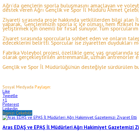
Ağrı’da gençlerin sporla buluşmasını amaçlayan ve voleybo
destek veren Ağrı Gençlik ve Spor İl Müdürü Ahmet Çelebi,
Ziyareti sırasında proje hakkında yetkililerden bilgi alan 
yaparak, “Gençlerimizin sporla iç içe olması, hem fiziksel 
yetiştirmek için önemli bir fırsat sunuyor. Tüm sporcularım
Ziyaret sırasında sporcularla sohbet eden ve onların tale
edeceklerini belirtti. Sporcular ise ziyaretten duydukları m
Fabrika Voleybol projesi, özellikle genç yaş gruplarında sp
olarak gerçekleştirilen antrenmanlar, uzman antrenörler e
Gençlik ve Spor İl Müdürlüğü’nün desteğiyle sürdürülen bu
Sosyal Medyada
Paylaşın:
Like
Tweetle
+1
Pinterest
Linkedin
İlginizi Çekebilir
Aras EDAŞ ve EPAŞ İl Müdürleri Ağrı Hakimiyet Gazetemizi Zi