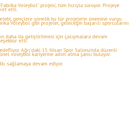
abrika Voleybol” projesi, tüm hızıyla sürüyor. Projeye
et etti.
Çelebi, gençlere yönelik bu tür projelerin önemine vurgu
rika Voleybol gibi projeler, geleceğin başarılı sporcularını
ın daha da geliştirilmesi için çalışmalara devam
eşekkür etti.
hedefliyor. Ağrı’daki 15 Nisan Spor Salonu’nda düzenli
yonel voleybol kariyerine adım atma şansı buluyor.
atkı sağlamaya devam ediyor.