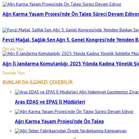
Ağrı Karma Yaşam Projesi’nde Ön Talep Süreci Devam Ediyo
Fevzi Mağal, Sağlık-Sen Ağrı 5. Genel Kongresi’nde Yeniden B
Önceki Yazı
Ağrı İl Jandarma Komutanlığı, 2025 Yılında Kadına Yönelik Ş
Sonraki Yazı
BUNLAR DA İLGİNİZİ ÇEKEBİLİR
Aras EDAŞ ve EPAŞ İl Müdürleri
Ağrı Karma Yaşam Projesi’nde Ön Talep