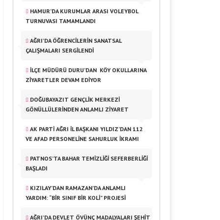
HAMUR’DA KURUMLAR ARASI VOLEYBOL
TURNUVASI TAMAMLANDI
AĞRI’DA ÖĞRENCILERIN SANATSAL
ÇALIŞMALARI SERGILENDI
İLÇE MÜDÜRÜ DURU’DAN KÖY OKULLARINA
ZIYARETLER DEVAM EDIYOR
DOĞUBAYAZIT GENÇLIK MERKEZI
GÖNÜLLÜLERINDEN ANLAMLI ZIYARET
AK PARTI AĞRI İL BAŞKANI YILDIZ’DAN 112
VE AFAD PERSONELINE SAHURLUK İKRAMI
PATNOS’TA BAHAR TEMIZLIĞI SEFERBERLIĞI
BAŞLADI
KIZILAY’DAN RAMAZAN’DA ANLAMLI
YARDIM: “BIR SINIF BIR KOLI” PROJESI
AĞRI’DA DEVLET ÖVÜNÇ MADALYALARI ŞEHIT