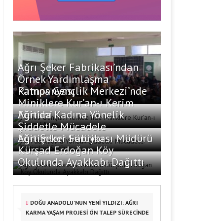
Ağrı Şeker Fabrikası’ndan
Örnek Yardımlaşma
Kampanyası
Patnos Gençlik Merkezi’nde
Miniklere Kur’an-ı Kerim
Eğitimi
Ağrı’da Kadına Yönelik
Şiddetle Mücadele
Eğitimleri Sürüyor
Ağrı Şeker Fabrikası Müdürü
Kürşad Erdoğan Köy
Okulunda Ayakkabı Dağıttı
DOĞU ANADOLU’NUN YENİ YILDIZI: AĞRI
KARMA YAŞAM PROJESİ ÖN TALEP SÜRECİNDE