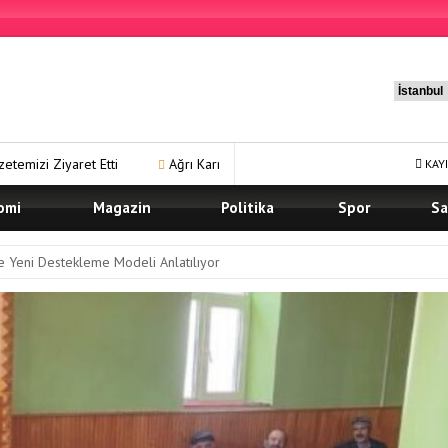
Ağrı Karma Yaşam Projesi’nde Ön Talep Süreci Devam Ediyor
KAYI
omi
Magazin
Politika
Spor
Sa
ve Yeni Destekleme Modeli Anlatılıyor