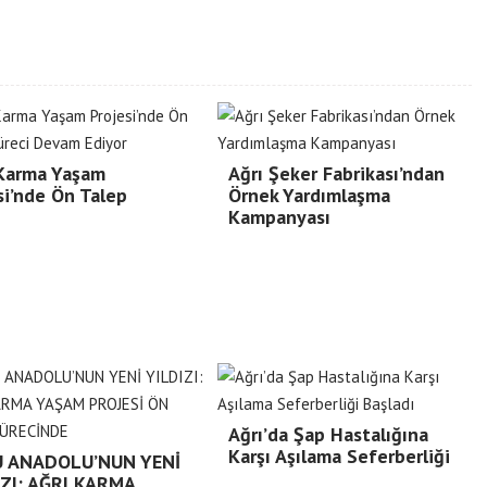
 Karma Yaşam
Ağrı Şeker Fabrikası’ndan
si’nde Ön Talep
Örnek Yardımlaşma
Kampanyası
Ağrı’da Şap Hastalığına
Karşı Aşılama Seferberliği
 ANADOLU’NUN YENİ
IZI: AĞRI KARMA