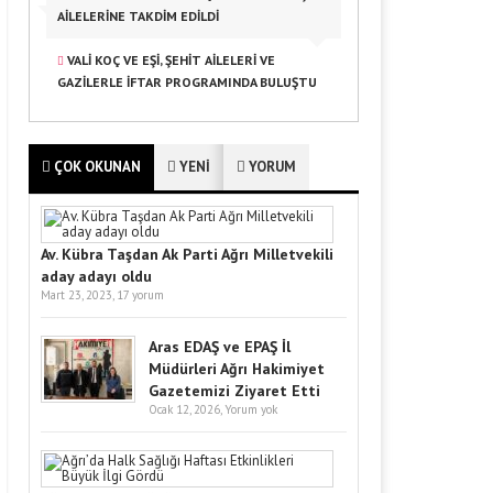
AILELERINE TAKDIM EDILDI
VALI KOÇ VE EŞI, ŞEHIT AILELERI VE
GAZILERLE İFTAR PROGRAMINDA BULUŞTU
ÇOK OKUNAN
YENİ
YORUM
Av. Kübra Taşdan Ak Parti Ağrı Milletvekili
aday adayı oldu
Mart 23, 2023,
17 yorum
Aras EDAŞ ve EPAŞ İl
Müdürleri Ağrı Hakimiyet
Gazetemizi Ziyaret Etti
Ocak 12, 2026,
Yorum yok