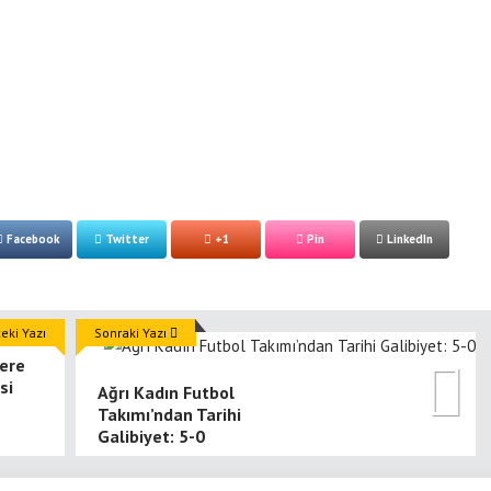
Facebook
Twitter
+1
Pin
LinkedIn
ki Yazı
Sonraki Yazı
lere
si
Ağrı Kadın Futbol
Takımı’ndan Tarihi
Galibiyet: 5-0