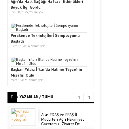
Ağrı’da Halk Sağlığı Haftası Etkinlikleri
Büyük İlgi Gördü
Eylül 8, 2025,
Yorum yok
Perakende Teknoloji̇leri̇ Sempozyumu
Başladı
Ekim 11, 2016,
Yorum yok
Başkan Yıldız İftar’da Halime Teyze’nin
Misafiri Oldu
Mart 5, 2025,
Yorum yok
YAZARLAR / TÜMÜ
Aras EDAŞ ve EPAŞ İl
Müdürleri Ağrı Hakimiyet
Gazetemizi Ziyaret Etti