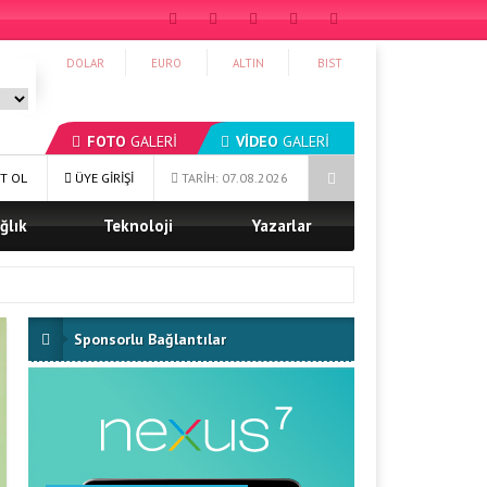
DOLAR
EURO
ALTIN
BIST
FOTO
GALERİ
VİDEO
GALERİ
Ağrı Şeker Fabrikası’ndan Örnek Yardımlaşma Kampanyası
Ağrı 
T OL
ÜYE GİRİŞİ
TARİH: 07.08.2026
ğlık
Teknoloji
Yazarlar
Sponsorlu Bağlantılar