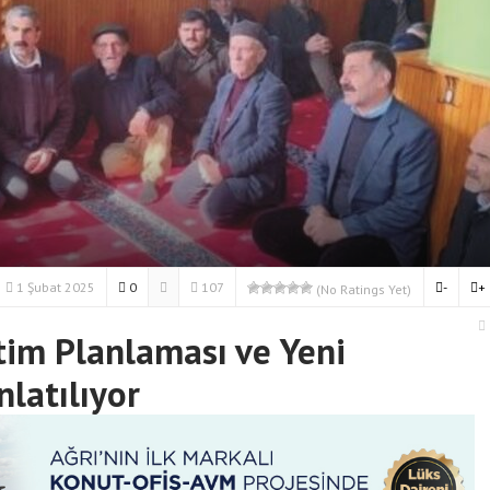
1 Şubat 2025
0
107
-
+
(No Ratings Yet)
etim Planlaması ve Yeni
latılıyor