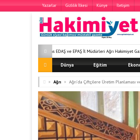
Yazarlar
Gizlilik İlkesi
Künye
İletişim
Aras EDAŞ ve EPAŞ İl Müdürleri Ağrı Hakimiyet Gazetemizi Ziyaret Etti
Dünya
Eğitim
Ekon
»
»
Ağrı
Ağrı’da Çiftçilere Üretim Planlaması 