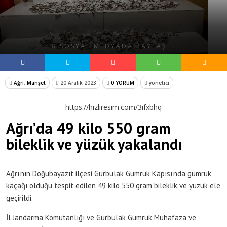
SOSYAL MEDYADA PAYLAŞ
Ağrı
,
Manşet
20 Aralık 2023
0 YORUM
yonetici
https://hizliresim.com/3ifxbhq
Ağrı’da 49 kilo 550 gram
bileklik ve yüzük yakalandı
Ağrı’nın Doğubayazıt ilçesi Gürbulak Gümrük Kapısı’nda gümrük
kaçağı olduğu tespit edilen 49 kilo 550 gram bileklik ve yüzük ele
geçirildi.
İl Jandarma Komutanlığı ve Gürbulak Gümrük Muhafaza ve