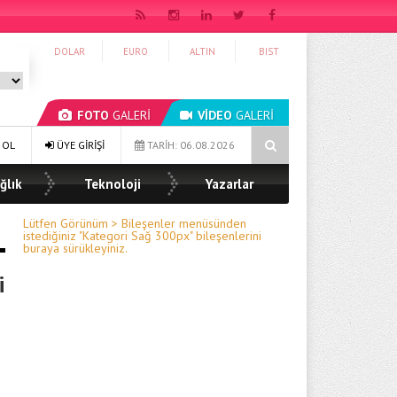
DOLAR
EURO
ALTIN
BIST
FOTO
GALERİ
VİDEO
GALERİ
nde Ön Talep Süreci Devam Ediyor
Ağrı Şeker Fabrikası’ndan Örn
 OL
ÜYE GİRİŞİ
TARİH: 06.08.2026
ğlık
Teknoloji
Yazarlar
Lütfen Görünüm > Bileşenler menüsünden
istediğiniz "Kategori Sağ 300px" bileşenlerini
buraya sürükleyiniz.
i