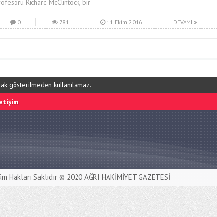
rofesörü Richard McClintock, bir
0
781
11 Ekim 2016
DEVAMI
ynak gösterilmeden kullanılamaz.
letişim
üm Hakları Saklıdır © 2020
AĞRI HAKİMİYET GAZETESİ