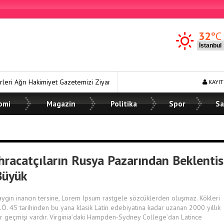
32
°C
 Ağrı Hakimiyet Gazetemizi Ziyaret Etti
Ağrı Karma Yaşam Projesi’
KAYIT
omi
Magazin
Politika
Spor
Sa
İhracatçıların Rusya Pazarından Beklentis
Büyük
aygın inancın tersine, Lorem Ipsum rastgele sözcüklerden oluşmaz. Kökleri
.Ö. 45 tarihinden bu yana klasik Latin edebiyatına kadar uzanan 2000 yıllık
ir geçmişi vardır. Virginia’daki Hampden-Sydney College’dan Latince