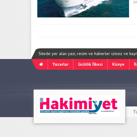
p
Sitede yer alan yazı, resim ve haberler izinsiz ve ka
Yazarlar
Gizlilik İlkesi
Künye
İ
T