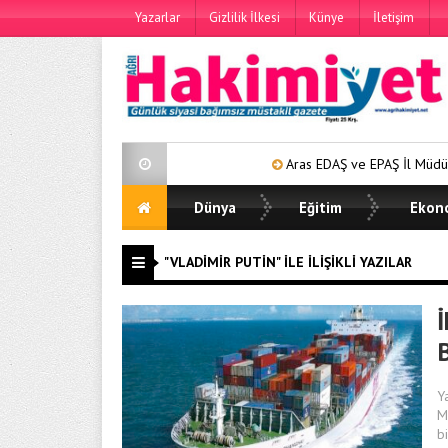
Yazarlar
Gizlilik İlkesi
Künye
İletişim
Aras EDAŞ ve EPAŞ İl Müdürleri
Dünya
Eğitim
Ekon
"VLADIMIR PUTIN" ILE İLIŞIKLI YAZILAR
Y
M
b