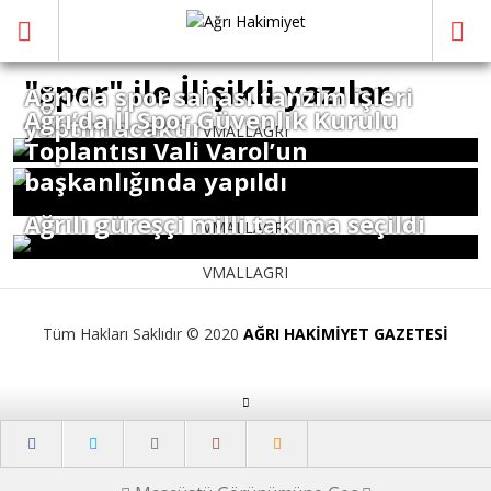
"spor" ile İlişikli yazılar
Ağrı’da spor sahası tanzim işleri
Ağrı’da İl Spor Güvenlik Kurulu
yaptırılacaktır
VMALLAGRI
Toplantısı Vali Varol’un
başkanlığında yapıldı
Ağrılı güreşçi milli takıma seçildi
VMALLAGRI
VMALLAGRI
Tüm Hakları Saklıdır © 2020
AĞRI HAKİMİYET GAZETESİ