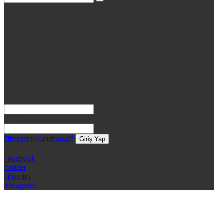
KATEGORİLER
SAYFALAR
GİRİŞ
Kullanıcı Adı
Şifre
Şifrenizimi Unuttunuz?
SOSYAL MEDYA
Facebook
Twitter
LinkedIn
Instagram