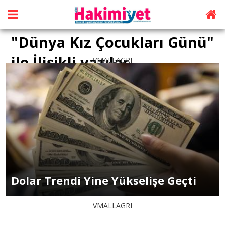
"Dünya Kız Çocukları Günü"
ile İlişikli yazılar
VMALLAGRI
Dolar Trendi Yine Yükselişe Geçti
VMALLAGRI