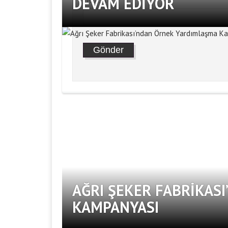
DEVAM EDIYOR
AĞRI ŞEKER FABRIKAS
KAMPANYASI