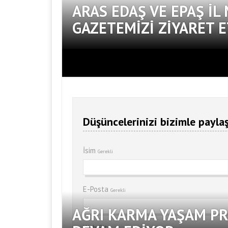
ARAS EDAŞ VE EPAŞ İL
GAZETEMIZI ZIYARET E
Düşüncelerinizi bizimle paylaş
İsim
Gerekli
E-Posta
Gerekli
AĞRI KARMA YAŞAM PR
Web Site