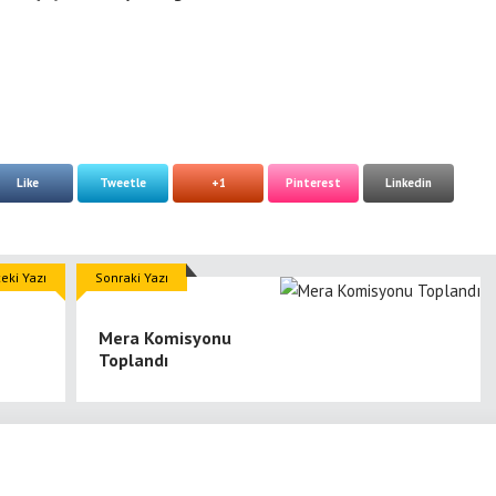
Like
Tweetle
+1
Pinterest
Linkedin
eki Yazı
Sonraki Yazı
Mera Komisyonu
Toplandı