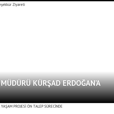
I MÜDÜRÜ KÜRŞAD ERDOĞAN’A