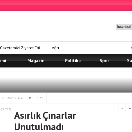
Gazetemizi Ziyaret Etti
Ağrı
am Ediyor
omi
Magazin
Ağrı Şeker
Politika
Spor
Sa
Ağrı Şeker Fabrikası Müdürü
 ANADOLU’NUN YENİ YILDIZI: AĞRI
26 Mart 2024
0
121
-
+
gs Yet)
Asırlık Çınarlar
Unutulmadı