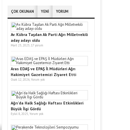
ÇOK OKUNAN
YENİ
YORUM
Av. Kübra Taşdan Ak Parti Ağrı Milletvekili
aday adayı oldu
Mart 23, 2023,
17 yorum
Aras EDAŞ ve EPAŞ İl Müdürleri Ağrı
Hakimiyet Gazetemizi Ziyaret Etti
Ocak 12, 2026,
Yorum yok
Ağrı’da Halk Sağlığı Haftası Etkinlikleri
Büyük İlgi Gördü
Eylül 8, 2025,
Yorum yok