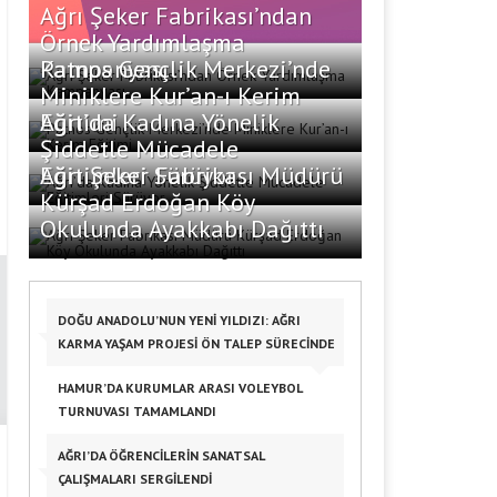
Ağrı Şeker Fabrikası’ndan
Örnek Yardımlaşma
Kampanyası
Patnos Gençlik Merkezi’nde
Miniklere Kur’an-ı Kerim
Eğitimi
Ağrı’da Kadına Yönelik
Şiddetle Mücadele
Eğitimleri Sürüyor
Ağrı Şeker Fabrikası Müdürü
Kürşad Erdoğan Köy
Okulunda Ayakkabı Dağıttı
DOĞU ANADOLU’NUN YENİ YILDIZI: AĞRI
KARMA YAŞAM PROJESİ ÖN TALEP SÜRECİNDE
HAMUR’DA KURUMLAR ARASI VOLEYBOL
TURNUVASI TAMAMLANDI
AĞRI’DA ÖĞRENCILERIN SANATSAL
ÇALIŞMALARI SERGILENDI