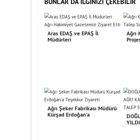
BUNLAR DA İLGİNİZİ ÇEKEBİLİR
Aras EDAŞ ve EPAŞ İl
Ağrı
Müdürleri
Proje
Ağrı Şeker Fabrikası Müdürü
Kürşad Erdoğan’a
DOĞU
YILD