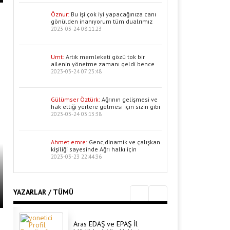
Öznur:
Bu işi çok iyi yapacağınıza canı
gönülden inanıyorum tüm dualrımız
2023-03-24 08:11:23
Umt:
Artık memleketi gözü tok bir
ailenin yönetme zamanı geldi bence
2023-03-24 07:23:48
Gülümser Öztürk:
Ağrının gelişmesi ve
hak ettiği yerlere gelmesi için sizin gibi
2023-03-24 03:13:38
Ahmet emre:
Genc,dinamik ve çalışkan
kişiliği sayesinde Ağrı halkı için
2023-03-23 22:44:36
YAZARLAR / TÜMÜ
Aras EDAŞ ve EPAŞ İl