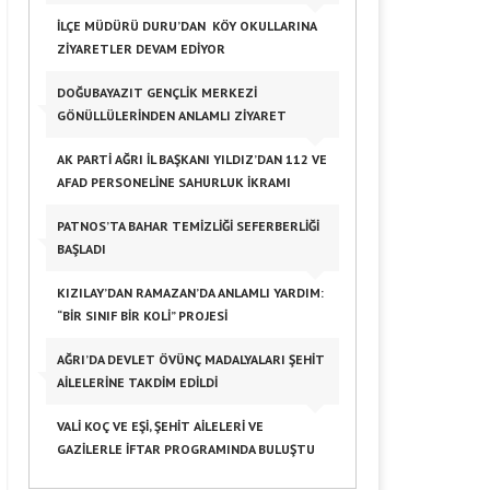
İLÇE MÜDÜRÜ DURU’DAN KÖY OKULLARINA
ZIYARETLER DEVAM EDIYOR
DOĞUBAYAZIT GENÇLIK MERKEZI
GÖNÜLLÜLERINDEN ANLAMLI ZIYARET
AK PARTI AĞRI İL BAŞKANI YILDIZ’DAN 112 VE
AFAD PERSONELINE SAHURLUK İKRAMI
PATNOS’TA BAHAR TEMIZLIĞI SEFERBERLIĞI
BAŞLADI
KIZILAY’DAN RAMAZAN’DA ANLAMLI YARDIM:
“BIR SINIF BIR KOLI” PROJESI
AĞRI’DA DEVLET ÖVÜNÇ MADALYALARI ŞEHIT
AILELERINE TAKDIM EDILDI
VALI KOÇ VE EŞI, ŞEHIT AILELERI VE
GAZILERLE İFTAR PROGRAMINDA BULUŞTU