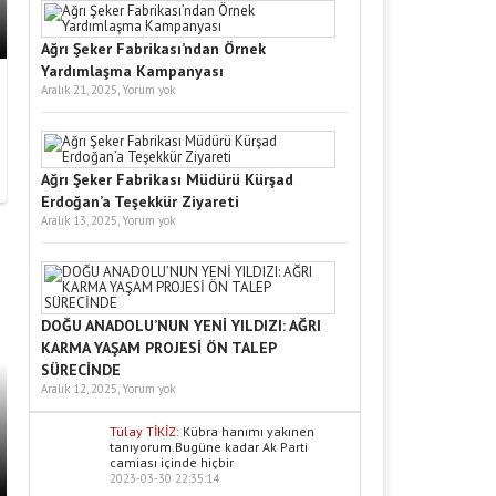
Ağrı Şeker Fabrikası’ndan Örnek
Yardımlaşma Kampanyası
Aralık 21, 2025,
Yorum yok
Ağrı Şeker Fabrikası Müdürü Kürşad
Erdoğan’a Teşekkür Ziyareti
Aralık 13, 2025,
Yorum yok
DOĞU ANADOLU’NUN YENİ YILDIZI: AĞRI
KARMA YAŞAM PROJESİ ÖN TALEP
SÜRECİNDE
Aralık 12, 2025,
Yorum yok
Tülay TİKİZ:
Kübra hanımı yakınen
tanıyorum.Bugüne kadar Ak Parti
camiası içinde hiçbir
2023-03-30 22:35:14