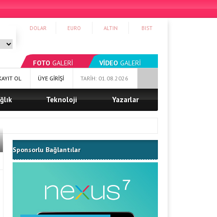
DOLAR
EURO
ALTIN
BIST
FOTO
GALERİ
VİDEO
GALERİ
KAYIT OL
ÜYE GİRİŞİ
TARİH: 01.08.2026
ğlık
Teknoloji
Yazarlar
Sponsorlu Bağlantılar