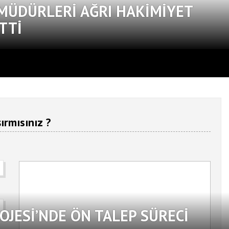
 MÜDÜRLERI AĞRI HAKIMIYET
TTI
ırmısınız ?
OJESI’NDE ÖN TALEP SÜRECI