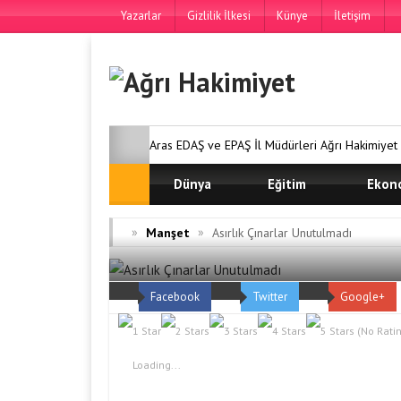
Yazarlar
Gizlilik İlkesi
Künye
İletişim
Aras EDAŞ ve EPAŞ İl Müdürleri Ağrı Hakimiyet 
Karma Yaşam Projesi’nde Ön Talep Süreci Dev
Dünya
Eğitim
Ekon
Fabrikası’ndan Örnek Yardımlaşma Kampanyası
»
»
Manşet
Asırlık Çınarlar Unutulmadı
Kürşad Erdoğan’a Teşekkür Ziyareti
DOĞU
Facebook
Twitter
Google+
KARMA YAŞAM PROJESİ ÖN TALEP SÜRECİNDE
(No Ratin
Loading...